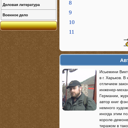
8
Деловая литература
9
Военное дело
10
11
Ав
Исьемини Викт
в г. Харьков. 
отличием зако
инженер-механи
Германии, журн
автор книг фэ
немного худож
иногда этим по
короле-демоне
тиражом в так