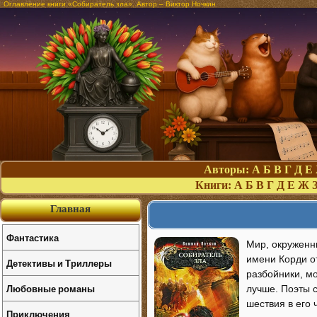
Оглавление книги «Собиратель зла». Автор – Виктор Ночкин
Авторы:
А
Б
В
Г
Д
Е
Книги:
А
Б
В
Г
Д
Е
Ж
Главная
Фантастика
Мир, окруженн
имени Корди от
Детективы и Триллеры
разбойники, м
Любовные романы
лучше. Поэты 
шествия в его 
Приключения