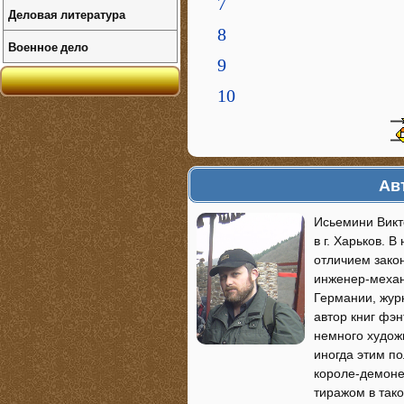
7
Деловая литература
8
Военное дело
9
10
Ав
Исьемини Викт
в г. Харьков. 
отличием зако
инженер-механи
Германии, журн
автор книг фэ
немного худож
иногда этим по
короле-демоне
тиражом в так