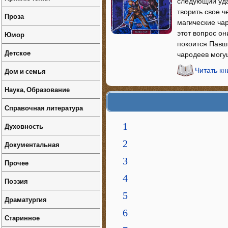
следующий уда
творить свое ч
Проза
магические чар
этот вопрос он
Юмор
покоится Павш
Детское
чародеев могу
Дом и семья
Читать к
Наука, Образование
Справочная литература
1
Духовность
2
Документальная
3
Прочее
4
Поэзия
5
Драматургия
6
Старинное