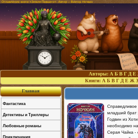
Оглавление книги «Земля Павшего». Автор – Виктор Ночкин
Авторы:
А
Б
В
Г
Д
Е
Книги:
А
Б
В
Г
Д
Е
Ж
Главная
Фантастика
Справедливое 
младший брат ж
Детективы и Триллеры
Годвин из Хот
Любовные романы
необходимо на
Серая Чайка - 
Приключения