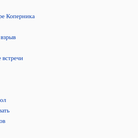
оре Коперника
 взрыв
 встречи
гол
вать
ов