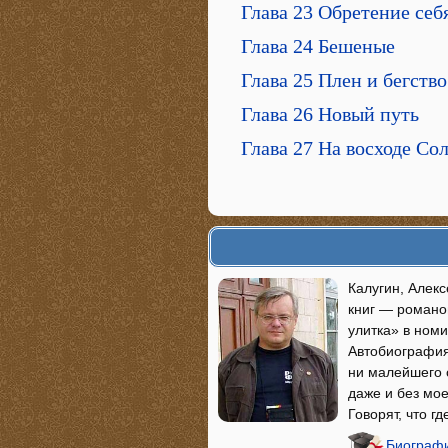
Глава 23 Обретение себ
Глава 24 Бешеные
Глава 25 Плен и бегство
Глава 26 Новый путь
Глава 27 На восходе Со
Калугин, Алекс
книг — романов
улитка» в ном
Автобиография 
ни малейшего о
даже и без мое
Говорят, что г
Биографи