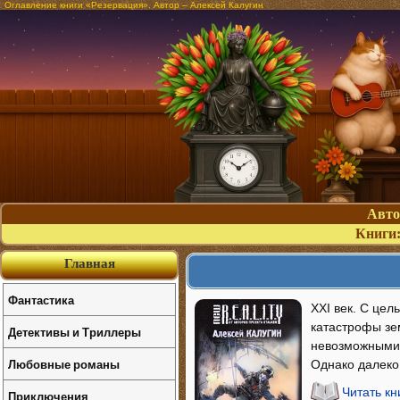
Оглавление книги «Резервация». Автор – Алексей Калугин
Авт
Книги
Главная
Фантастика
XXI век. С це
катастрофы зе
Детективы и Триллеры
невозможными 
Любовные романы
Однако далеко
Читать кн
Приключения