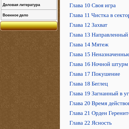
Деловая литература
Глава 10 Своя игра
Глава 11 Чистка в сект
Военное дело
Глава 12 Захват
Глава 13 Направленный
Глава 14 Мятеж
Глава 15 Неназначенные
Глава 16 Ночной штурм
Глава 17 Покушение
Глава 18 Беглец
Глава 19 Загнанный в у
Глава 20 Время действо
Глава 21 Орден Геренит
Глава 22 Ясность