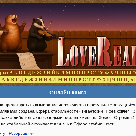
оры:
А
Б
В
Г
Д
Е
Ж
З
И
Й
К
Л
М
Н
О
П
Р
С
Т
У
Ф
Х
Ч
Ш
Ы
Э
:
А
Б
В
Г
Д
Е
Ж
З
И
Й
К
Л
М
Н
О
П
Р
С
Т
У
Ф
Х
Ц
Ч
Ш
Щ
Ы
Онлайн книга
лью предотвратить вымирание человечества в результате кажущей
млянами создана Сфера стабильности - гигантский "Ноев ковчег"
какие-либо контакты с людьми, оставшимися на Земле. Огромный 
 не стабильной оказывается жизнь в Сфере стабильности.
игу «Резервация»