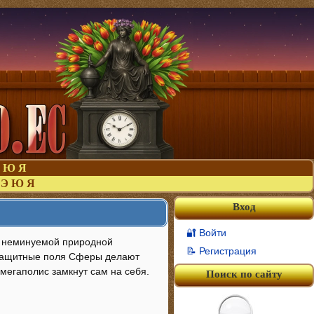
Ю
Я
Э
Ю
Я
Вход
🔐 Войти
ся неминуемой природной
📝 Регистрация
. Защитные поля Сферы делают
мегаполис замкнут сам на себя.
Поиск по сайту