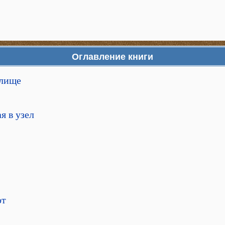
Оглавление книги
елище
я в узел
ют