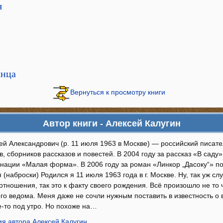
я
лнца
Вернуться к просмотру книги
Автор книги - Алексей Калугин
ей Александрович (р. 11 июля 1963 в Москве) — российский писате
, сборников рассказов и повестей. В 2004 году за рассказ «В сад
инации «Малая форма». В 2006 году за роман «Линкор „Дасоку“» п
(наброски) Родился я 11 июля 1963 года в г. Москве. Ну, так уж слу
тношения, так это к факту своего рождения. Всё произошло не то ч
го ведома. Меня даже не сочли нужным поставить в известность о в
де-то под утро. Но похоже на…
я автора Алексей Калугин