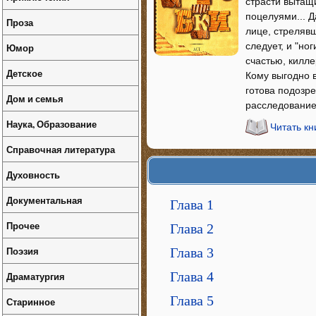
страсти вытащ
поцелуями... Д
Проза
лице, стреляв
следует, и "но
Юмор
счастью, килле
Детское
Кому выгодно в
готова подозре
Дом и семья
расследование,
Наука, Образование
Читать кн
Справочная литература
Духовность
Документальная
Глава 1
Прочее
Глава 2
Поэзия
Глава 3
Глава 4
Драматургия
Глава 5
Старинное