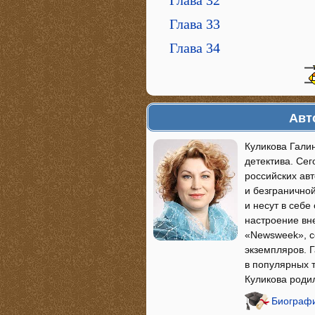
Глава 32
Глава 33
Глава 34
Авт
Куликова Гали
детектива. Се
российских ав
и безгранично
и несут в себ
настроение вн
«Newsweek», с
экземпляров. Г
в популярных 
Куликова родил
Биографи