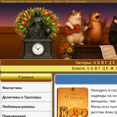
Оглавление книги «Невеста из коробки». Автор – Галина Куликова
Авторы:
А
Б
В
Г
Д
Е
Книги:
А
Б
В
Г
Д
Е
Ж
Главная
Фантастика
Находясь в со
надежды на нов
Детективы и Триллеры
женщины, тем у
Любовные романы
Милы есть пыл
детства Алик 
Приключения