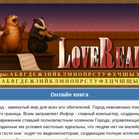
оры:
А
Б
В
Г
Д
Е
Ж
З
И
Й
К
Л
М
Н
О
П
Р
С
Т
У
Ф
Х
Ч
Ш
Ы
Э
:
А
Б
В
Г
Д
Е
Ж
З
И
Й
К
Л
М
Н
О
П
Р
С
Т
У
Ф
Х
Ц
Ч
Ш
Щ
Ы
Онлайн книга
од - замкнутый мир для всех его обитателей. Город невозможно поки
го граница. Всем заправляет Инфор - главный компьютер, созданн
о временем ставший полновластным хозяином Города, управляющи
зданные им условия настолько идеальны, что людям нет ни малей
 в гости они `ходят по видеомониторам, создающим полную иллюзию