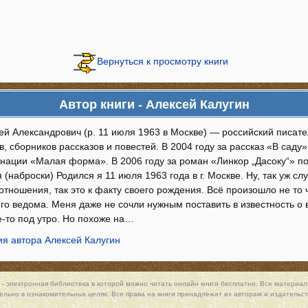
Вернуться к просмотру книги
Автор книги - Алексей Калугин
ей Александрович (р. 11 июля 1963 в Москве) — российский писате
, сборников рассказов и повестей. В 2004 году за рассказ «В сад
инации «Малая форма». В 2006 году за роман «Линкор „Дасоку“» п
(наброски) Родился я 11 июля 1963 года в г. Москве. Ну, так уж слу
тношения, так это к факту своего рождения. Всё произошло не то ч
го ведома. Меня даже не сочли нужным поставить в известность о в
де-то под утро. Но похоже на…
я автора Алексей Калугин
 - электронная библиотека в которой можно
читать онлайн книги
бесплатно. Все материалы
льно в ознакомительных целях. Все права на книги принадлежат их авторам и издательст