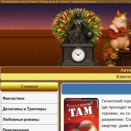
Оглавление книги «Там [= Город крыс ]». Автор – Алексей Калугин
Авт
Книги
Главная
Фантастика
Гигантский гор
где проходит е
Детективы и Триллеры
горожан, но с
Любовные романы
разумению. Со
квартир: даже
Приключения