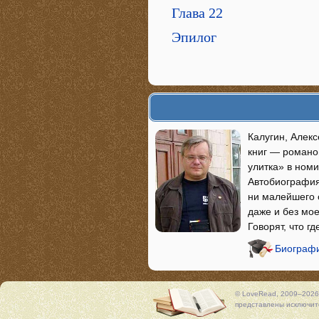
Глава 22
Эпилог
Калугин, Алекс
книг — романов
улитка» в ном
Автобиография 
ни малейшего о
даже и без мое
Говорят, что г
Биографи
© LoveRead, 2009–2026
представлены исключите