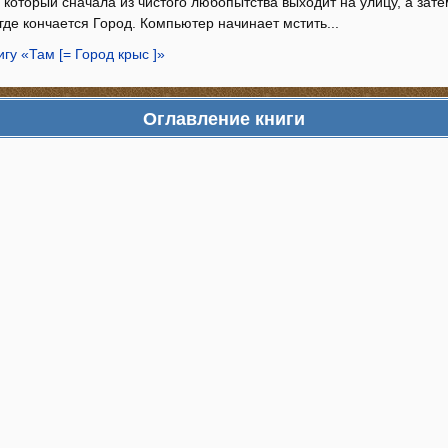
 который сначала из чистого любопытства выходит на улицу, а зате
где кончается Город. Компьютер начинает мстить...
игу «Там [= Город крыс ]»
Оглавление книги