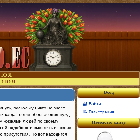
Ю
Я
Э
Ю
Я
Вход
🔐 Войти
нуть, поскольку никто не знает,
📝 Регистрация
ый когда-то для обеспечения нужд
м жизнями людей по своему
Поиск по сайту
шей надобности выходить из своих
 присутствия. Но вот находится