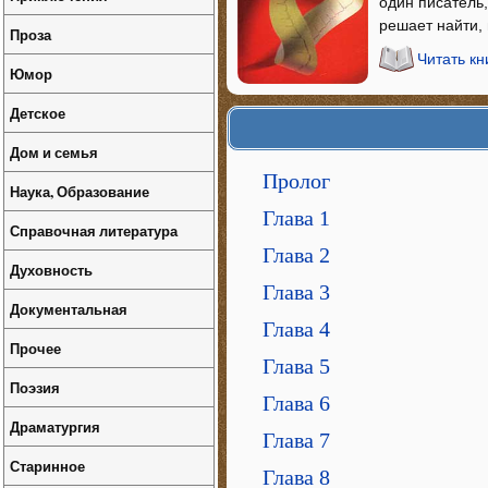
один писатель,
решает найти, 
Проза
Читать кн
Юмор
Детское
Дом и семья
Пролог
Наука, Образование
Глава 1
Справочная литература
Глава 2
Духовность
Глава 3
Документальная
Глава 4
Прочее
Глава 5
Поэзия
Глава 6
Драматургия
Глава 7
Старинное
Глава 8