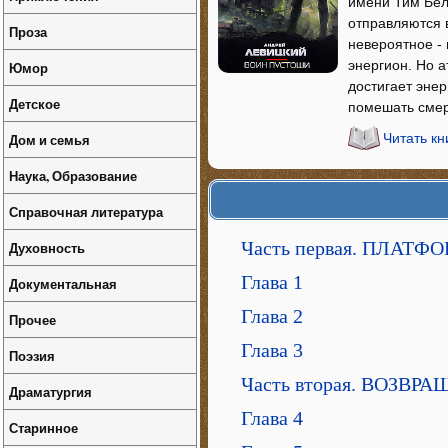
имени Тим Бел
отправляются в
Проза
невероятное -
энергион. Но 
Юмор
достигает эне
Детское
помешать смер
Дом и семья
Читать к
Наука, Образование
Справочная литература
Часть первая. ПЛАТФ
Духовность
Глава 1
Документальная
Глава 2
Прочее
Глава 3
Поэзия
Часть вторая. ВОЗВР
Драматургия
Глава 4
Старинное