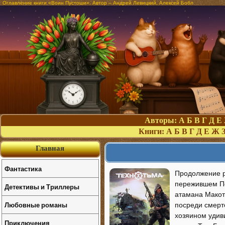
Оглавление книги «Воин Пустоши». Автор – Андрей Левицкий, Алексей Бобл
Авторы:
А
Б
В
Г
Д
Е
Книги:
А
Б
В
Г
Д
Е
Ж
Главная
Фантастика
Продолжение р
пережившем По
Детективы и Триллеры
атамана Макоты
Любовные романы
посреди смерт
хозяином удив
Приключения