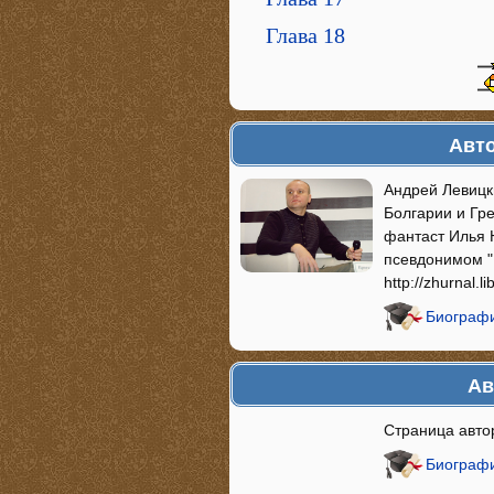
Глава 18
Авто
Андрей Левицк
Болгарии и Гре
фантаст Илья Н
псевдонимом "
http://zhurnal.li
Биографи
Ав
Страница автора
Биографи