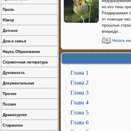
недоразумения
но его тень пр
Проза
Раздираемая с
от помощи част
Юмор
прошлые страхи
Детское
впереди...
Дом и семья
Читать кн
Наука, Образование
Справочная литература
Глава 1
Духовность
Глава 2
Документальная
Глава 3
Прочее
Глава 4
Поэзия
Глава 5
Драматургия
Глава 6
Старинное