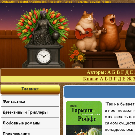
Оглавление книги «Королевский сорняк». Автор – Татьяна Гармаш-Роффе
Авторы:
А
Б
В
Г
Д
Е
Книги:
А
Б
В
Г
Д
Е
Ж
Главная
Фантастика
"Так не бывает
в нее, невзрач
Детективы и Триллеры
отважилась пов
Любовные романы
самом существ
понадобилось 
Приключения