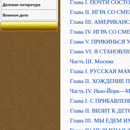
Глава I. ПОЧТИ СОС
Деловая литература
Глава II. ИГРА СО С
Военное дело
Глава III. АМЕРИКА
Глава IV. ИГРА СО 
Глава V. ПРИКИНЬСЯ
Глава VI. Я СТАНО
Часть III. Москва
Глава I. РУССКАЯ М
Глава II. ХОЖДЕНИЕ
Часть IV. Нью-Йорк—М
Глава I. С ПРИБАВЛ
Глава II. ВИЗИТ К Д
Глава III. МЫ ЕДЕМ И