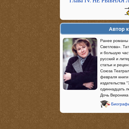
Глава IV. НЕ РЫБНА
Автор 
Ранее романы
Светлова». Та
и большую час
русский и лите
статьи и рецен
Союза Театраль
февраля книги
издательства "
одиннадцать ле
Дочь Вероника
Биограф