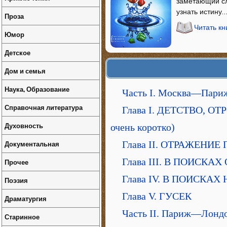
заметающий сл
узнать истину..
Проза
Читать кн
Юмор
Детское
Дом и семья
Наука, Образование
Часть I. Москва—Пари
Справочная литература
Глава I. ДЕТСТВО, ОТ
Духовность
очень коротко)
Документальная
Глава II. ОТРАЖЕНИ
Глава III. В ПОИСКА
Прочее
Глава IV. В ПОИСКАХ
Поэзия
Глава V. ГУСЕК
Драматургия
Часть II. Париж—Лонд
Старинное