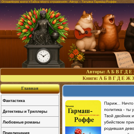
Оглавление книги «Тайна моего отражения». Автор – Татьяна Гармаш-Роффе
Авторы:
А
Б
В
Г
Д
Е
Книги:
А
Б
В
Г
Д
Е
Ж
Главная
Фантастика
Париж... Ничто
политика - ты 
Детективы и Триллеры
Твой двойник и
Любовные романы
убийством при
родившая дево
Приключения