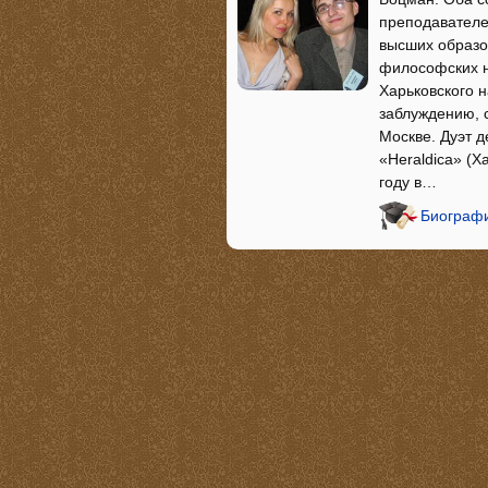
преподавателе
высших образо
философских н
Харьковского 
заблуждению, с
Москве. Дуэт 
«Heraldica» (Х
году в…
Биографи