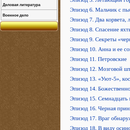
Деловая литература
Эпизод 6. Мальчик с п
Военное дело
Эпизод 7. Два корвета,
Эпизод 8. Спасение яхт
Эпизод 9. Секреты «че
Эпизод 10. Анна и ее с
Эпизод 11. Петровские
Эпизод 12. Мозговой ш
Эпизод 13. «Уют-5», к
Эпизод 14. Божественно
Эпизод 15. Семнадцать
Эпизод 16. Черная прин
Эпизод 17. Враг обнару
Эпизод 18. В виду осин