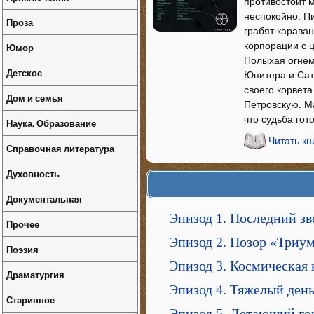
противостоит 
неспокойно. П
Проза
грабят карава
корпорации с 
Юмор
Полыхая огнем
Детское
Юпитера и Сату
своего корвета
Дом и семья
Петровскую. Ма
что судьба го
Наука, Образование
Читать кн
Справочная литература
Духовность
Документальная
Эпизод 1. Последний з
Прочее
Эпизод 2. Позор «Триу
Поэзия
Эпизод 3. Космическая 
Драматургия
Эпизод 4. Тяжелый ден
Старинное
Эпизод 5. Летающий го