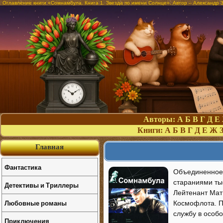
Оглавление книги «Сомнамбула. Книга 1. Звезда по имени Солнце». Автор – Александр 
Авторы:
А
Б
В
Г
Д
Е
Книги:
А
Б
В
Г
Д
Е
Ж
Главная
Фантастика
Объединенное 
стараниями ты
Детективы и Триллеры
Лейтенант Мат
Любовные романы
Космофлота. П
службу в особо
Приключения