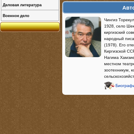
Деловая литература
Авт
Военное дело
Чингиз Торекул
1928, село Ше
киргизский сов
народный писа
(1978). Его о
Киргизской ССР
Нагима Хамзие
местном театр
зоотехникум, к
сельскохозяйс
Биографи