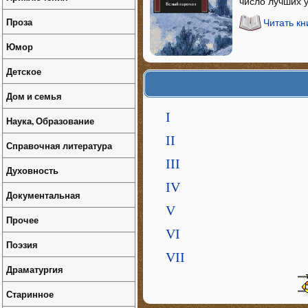
число лучших у
Проза
Читать к
Юмор
Детское
Дом и семья
I
Наука, Образование
II
Справочная литература
III
Духовность
IV
Документальная
V
Прочее
VI
Поэзия
VII
Драматургия
Старинное