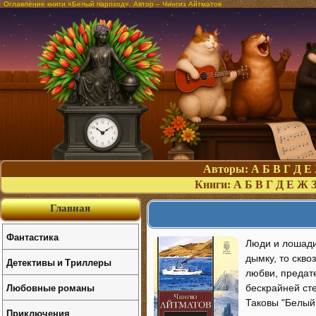
Оглавление книги «Белый пароход». Автор – Чингиз Айтматов
Авторы:
А
Б
В
Г
Д
Е
Книги:
А
Б
В
Г
Д
Е
Ж
Главная
Фантастика
Люди и лошади.
дымку, то скво
Детективы и Триллеры
любви, предат
Любовные романы
бескрайней сте
Таковы "Белый
Приключения