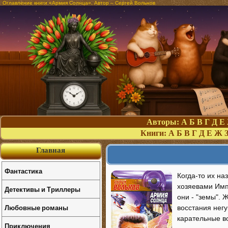
Оглавление книги «Армия Солнца». Автор – Сергей Вольнов
Авторы:
А
Б
В
Г
Д
Е
Книги:
А
Б
В
Г
Д
Е
Ж
Главная
Фантастика
Когда-то их на
хозяевами Имп
Детективы и Триллеры
они - "земы".
Любовные романы
восстания негу
карательные во
Приключения