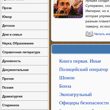
лучших солдат 
Супервоин, сп
Проза
Империи, но и
которая упрям
Юмор
разным планет
Детское
таверну, из ко
Дом и семья
Читать к
Наука, Образование
Справочная литература
Книга первая. Иные
Духовность
Полицейский оператор
Документальная
Шпион
Прочее
Бонза
Поэзия
Экопатрульный
Драматургия
Офицеры безопасности
Старинное