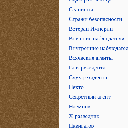
Сеанисты
Стражи безопасности
Ветеран Империи
Внешние наблюдатели
Внутренние наблюдате
Всяческие агенты
Глаз резидента
Слух резидента
Некто
Секретный агент
Наемник
Х-разведчик
Навигатор