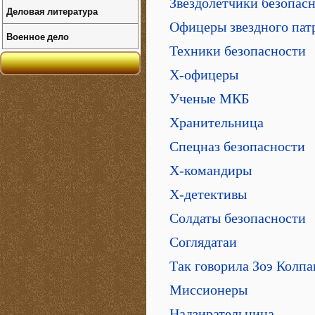
Звездолетчики безопас
Деловая литература
Офицеры звездного пат
Военное дело
Техники безопасности
Х-офицеры
Ученые МКБ
Хранительница
Спецназ безопасности
Х-командиры
Х-детективы
Солдаты безопасности
Соглядатаи
Так говорила Зоэ Колпа
Миссионеры
Надзирательница