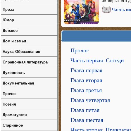
четверых его 
Проза
Читать к
Юмор
Детское
Дом и семья
Пролог
Наука, Образование
Часть первая. Соседи
Справочная литература
Глава первая
Духовность
Глава вторая
Документальная
Глава третья
Прочее
Глава четвертая
Поэзия
Глава пятая
Драматургия
Глава шестая
Старинное
Часть вторая. Привратн