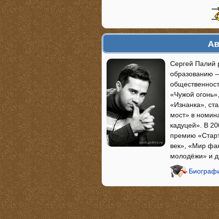
Ав
Сергей Палий 
образованию —
общественност
«Чужой огонь»,
«Изнанка», ст
мост» в номин
кадуцей». В 20
премию «Старт
век», «Мир фа
молодёжи» и д
Биографи