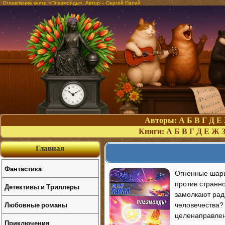
Оглавление книги «Плазмоиды». Автор – Сергей Палий
Авторы:
А
Б
В
Г
Д
Е
Книги:
А
Б
В
Г
Д
Е
Ж
Главная
Фантастика
Огненные шары
против странно
Детективы и Триллеры
замолкают рад
Любовные романы
человечества? 
целенаправлен
Приключения