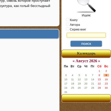
ур, сквозь которое проступает
руктура, как голый бесстыдный
Ищем:
Книгу
Автора
Серию книг
Календарь
« Август 2026 »
Пн
Вт
Ср
Чт
Пт
Сб
Вс
1
2
3
4
5
6
7
8
9
10
11
12
13
14
15
16
17
18
19
20
21
22
23
24
25
26
27
28
29
30
31