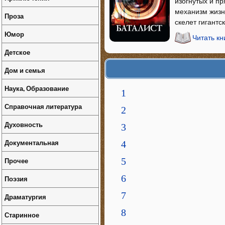
изогнутых и п
механизм жизни
Проза
скелет гигантс
Юмор
Читать кн
Детское
Дом и семья
Наука, Образование
1
Справочная литература
2
Духовность
3
Документальная
4
Прочее
5
6
Поэзия
7
Драматургия
8
Старинное