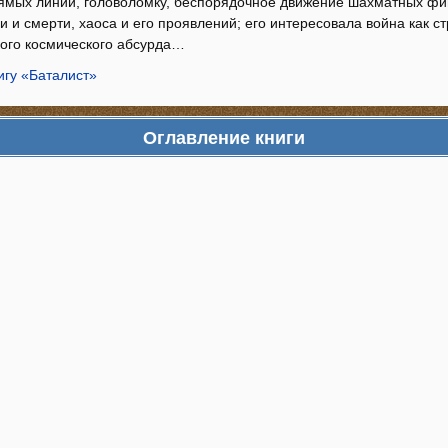
рямых линий, головоломку, беспорядочное движение шахматных фиг
 и смерти, хаоса и его проявлений; его интересовала война как ст
кого космического абсурда…
игу «Баталист»
Оглавление книги