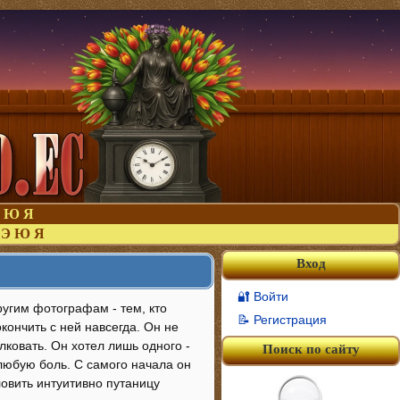
Ю
Я
Э
Ю
Я
Вход
🔐 Войти
угим фотографам - тем, кто
📝 Регистрация
окончить с ней навсегда. Он не
ковать. Он хотел лишь одного -
Поиск по сайту
любую боль. С самого начала он
ловить интуитивно путаницу