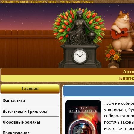
Оглавление книги «Баталист». Автор – Артуро Перес-Реверте
Авт
Книги
Главная
Фантастика
…Он не собира
утверждает, бу
Детективы и Триллеры
собирался кол
Любовные романы
постичь закон
искал нечто ос
Приключения