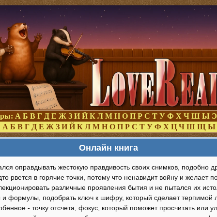
оры:
А
Б
В
Г
Д
Е
Ж
З
И
Й
К
Л
М
Н
О
П
Р
С
Т
У
Ф
Х
Ч
Ш
Ы
Э
:
А
Б
В
Г
Д
Е
Ж
З
И
Й
К
Л
М
Н
О
П
Р
С
Т
У
Ф
Х
Ц
Ч
Ш
Щ
Ы
Онлайн книга
лся оправдывать жестокую правдивость своих снимков, подобно др
дто рвется в горячие точки, потому что ненавидит войну и желает п
лекционировать различные проявления бытия и не пытался их истол
ы и формулы, подобрать ключ к шифру, который сделает терпимой 
обенное - точку отсчета, фокус, который поможет просчитать или у