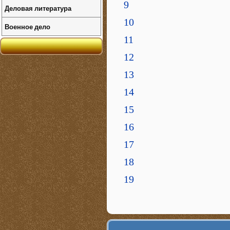
9
Деловая литература
10
Военное дело
11
12
13
14
15
16
17
18
19