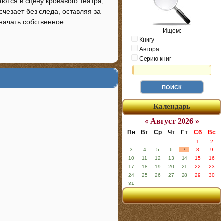
ются в сцену кровавого театра,
счезает без следа, оставляя за
 начать собственное
Ищем:
Книгу
Автора
Серию книг
Календарь
« Август 2026 »
Пн
Вт
Ср
Чт
Пт
Сб
Вс
1
2
3
4
5
6
7
8
9
10
11
12
13
14
15
16
17
18
19
20
21
22
23
24
25
26
27
28
29
30
31