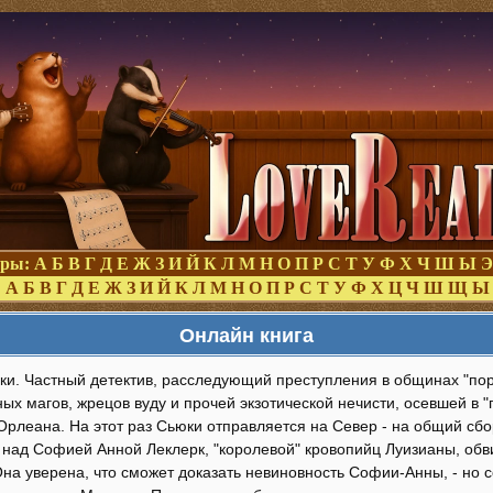
оры:
А
Б
В
Г
Д
Е
Ж
З
И
Й
К
Л
М
Н
О
П
Р
С
Т
У
Ф
Х
Ч
Ш
Ы
Э
:
А
Б
В
Г
Д
Е
Ж
З
И
Й
К
Л
М
Н
О
П
Р
С
Т
У
Ф
Х
Ц
Ч
Ш
Щ
Ы
Онлайн книга
ки. Частный детектив, расследующий преступления в общинах "по
ых магов, жрецов вуду и прочей экзотической нечисти, осевшей в "
Орлеана. На этот раз Сьюки отправляется на Север - на общий сбо
 над Софией Анной Леклерк, "королевой" кровопийц Луизианы, обв
на уверена, что сможет доказать невиновность Софии-Анны, - но с