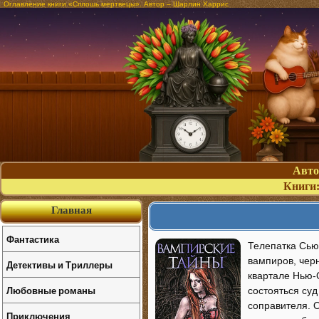
Оглавление книги «Сплошь мертвецы». Автор – Шарлин Харрис
Авт
Книги
Главная
Фантастика
Телепатка Сью
вампиров, черн
Детективы и Триллеры
квартале Нью-
Любовные романы
состояться суд
соправителя. О
Приключения