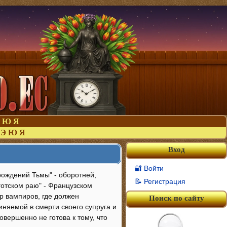
Ю
Я
Э
Ю
Я
Вход
🔐 Войти
рождений Тьмы" - оборотней,
📝 Регистрация
готском раю" - Французском
р вампиров, где должен
Поиск по сайту
иняемой в смерти своего супруга и
овершенно не готова к тому, что