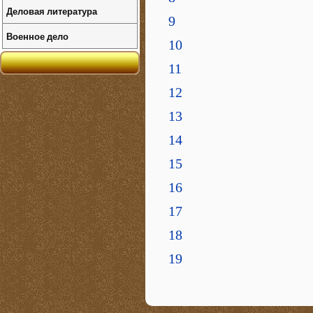
Деловая литература
9
Военное дело
10
11
12
13
14
15
16
17
18
19