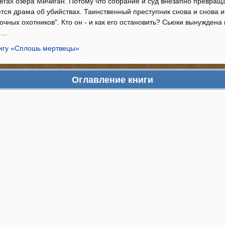
егах озера Мичиган. Потому что собрание и суд внезапно превраща
тся драма об убийствах. Таинственный преступник снова и снова и
очных охотников". Кто он - и как его остановить? Сьюки вынуждена
е…
нигу «Сплошь мертвецы»
Оглавление книги