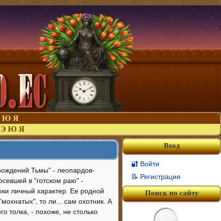
Ю
Я
Э
Ю
Я
Вход
🔐 Войти
рождений Тьмы" - леопардов-
📝 Регистрация
осевшей в "готском раю" -
ки личный характер. Ее родной
Поиск по сайту
охнатых", то ли... сам охотник. А
о толка, - похоже, не столько