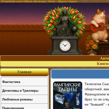
Оглавление книги «Мертв, как гвоздь». Автор – Шарлин Харрис
Авт
Книги
Главная
Фантастика
Телепатка Сью
оборотней, вам
Детективы и Триллеры
Французском к
Любовные романы
брат, то ли сл
ее "бывший" - 
Приключения