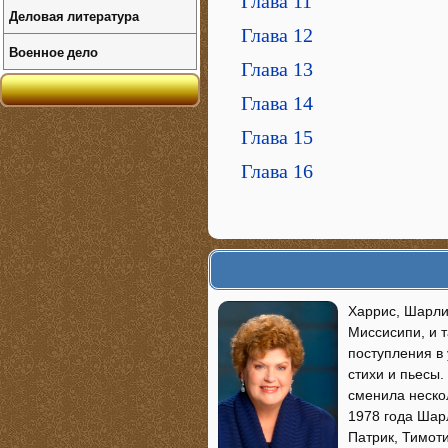
Глава 11
Деловая литература
Глава 12
Военное дело
Глава 13
Глава 14
Глава 15
Глава 16
Харрис, Шарлин
Миссисипи, и т
поступления в
стихи и пьесы.
сменила нескол
1978 года Шарл
Патрик, Тимот