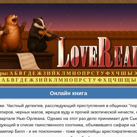
оры:
А
Б
В
Г
Д
Е
Ж
З
И
Й
К
Л
М
Н
О
П
Р
С
Т
У
Ф
Х
Ч
Ш
Ы
Э
:
А
Б
В
Г
Д
Е
Ж
З
И
Й
К
Л
М
Н
О
П
Р
С
Т
У
Ф
Х
Ц
Ч
Ш
Щ
Ы
Онлайн книга
ки. Частный детектив, расследующий преступления в общинах "по
пиров, черных магов, жрецов вуду и прочей экзотической нечисти, 
вартале Нью-Орлеана. Однако на этот раз дело принимает для Сью
едующий в списке таинственного охотника, объявившего сафари на "м
вампир Билл - и ее поклонники - тоже кровопийцы аристократическог