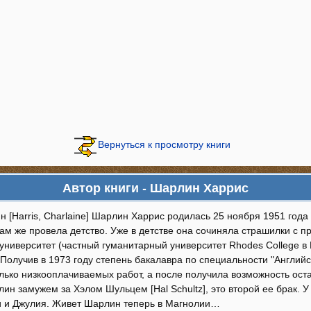
Вернуться к просмотру книги
Автор книги - Шарлин Харрис
 [Harris, Charlaine] Шарлин Харрис родилась 25 ноября 1951 года в
ам же провела детство. Уже в детстве она сочиняла страшилки с п
 университет (частный гуманитарный университет Rhodes College 
 Получив в 1973 году степень бакалавра по специальности "Англий
ько низкооплачиваемых работ, а после получила возможность оста
ин замужем за Хэлом Шульцем [Hal Schultz], это второй ее брак. 
и и Джулия. Живет Шарлин теперь в Магнолии…