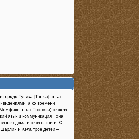
 городе Туника [Tunica], штат
ривидениями, а ко времени
в Мемфисе, штат Теннеси) писала
ский язык и коммуникация", она
ваться дома и писать книги. С
У Шарлин и Хэла трое детей –