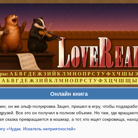
оры:
А
Б
В
Г
Д
Е
Ж
З
И
Й
К
Л
М
Н
О
П
Р
С
Т
У
Ф
Х
Ч
Ш
Ы
Э
:
А
Б
В
Г
Д
Е
Ж
З
И
Й
К
Л
М
Н
О
П
Р
С
Т
У
Ф
Х
Ц
Ч
Ш
Щ
Ы
Онлайн книга
н, он же эльф-полукровка Зацеп, пришел в игру, чтобы подзарабо
друзей. Все это он получил в полном объеме. Но там, где вращают
ая сказка превращается в кошмар, а тот, кто ищет сокровища, нахо
игу «Чудак. Искатель неприятностей»