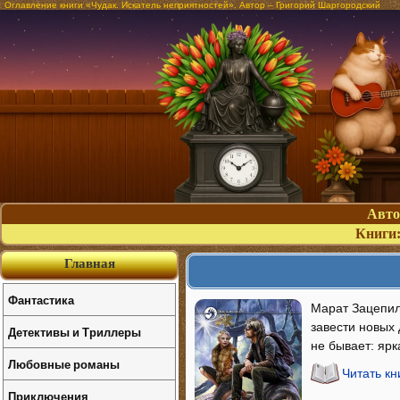
Оглавление книги «Чудак. Искатель неприятностей». Автор – Григорий Шаргородский
Авт
Книги
Главная
Фантастика
Марат Зацепили
завести новых 
Детективы и Триллеры
не бывает: ярк
Любовные романы
Читать кн
Приключения