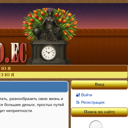
Ю
Я
Э
Ю
Я
Вход
🔐 Войти
тать, разнообразить свою жизнь и
📝 Регистрация
ся большие деньги, простых путей
дит неприятности.
Поиск по сайту