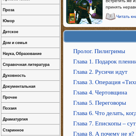
Встретить же и
принять нерав
Проза
Читать к
Юмор
Детское
Дом и семья
Пролог. Пилигримы
Наука, Образование
Глава 1. Подарок пленн
Справочная литература
Глава 2. Русичи идут
Духовность
Глава 3. Операция «Ти
Документальная
Глава 4. Чертовщина
Прочее
Глава 5. Переговоры
Поэзия
Глава 6. Что делать, ког
Драматургия
Глава 7. Епископы – су
Старинное
Глава 8. А почему не я?