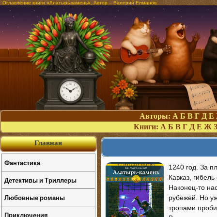
Оглавление книги «Алатырь-камень». Автор – Валерий Елманов
Авторы:
А
Б
В
Г
Д
Е
Книги:
А
Б
В
Г
Д
Е
Ж
Главная
Фантастика
1240 год. За 
Кавказ, гибель
Детективы и Триллеры
Наконец-то на
Любовные романы
рубежей. Но уж
тропами проби
Приключения