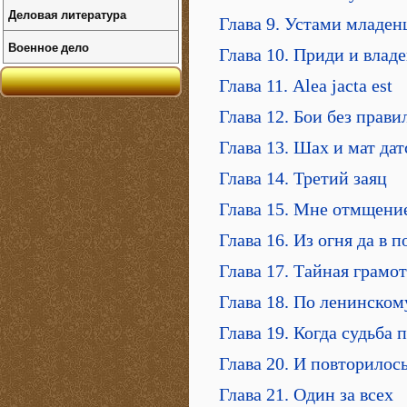
Деловая литература
Глава 9. Устами младен
Военное дело
Глава 10. Приди и влад
Глава 11. Alea jacta est
Глава 12. Бои без прави
Глава 13. Шах и мат да
Глава 14. Третий заяц
Глава 15. Мне отмщение
Глава 16. Из огня да в 
Глава 17. Тайная грамо
Глава 18. По ленинском
Глава 19. Когда судьба 
Глава 20. И повторилось
Глава 21. Один за всех