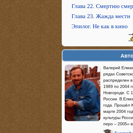
Глава 22. Смертию смер
Глава 23. Жажда мести
Эпилог. Не как в кино
Авто
Валерий Елмано
рядах Советск
распределен в
1989 по 2004 г
Новгороде. С 
России. В.Елма
года. Прошёл 
марте 2004 го
культуры Росс
перо – 2005» 