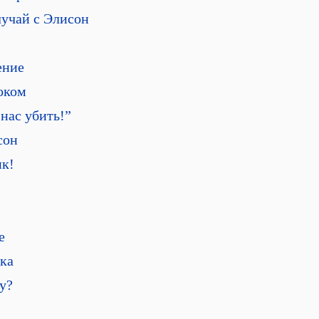
лучай с Элисон
ение
оком
 нас убить!”
сон
ик!
е
шка
у?