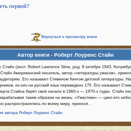
реть первой?
Вернуться к просмотру книги
Автор книги - Роберт Лоуренс Стайн
 Стайн (англ. Robert Lawrence Stine, род. 8 октября 1943, Колумбус
 Стайн Американский писатель, автор «литературы ужасов», ориен
аудиторию. Его называют Стивеном Кингом детской литературы. Н
рников, из них на русский язык переведено 175. Его называют Сти
ерта Стайна берёт своё начало в 1960-х — 1970-х годах. Стайн пис
 зарабатывая таким образом на жизнь. «Ужастики» — цикл его небо
ро распространялись по всему миру, принося…
я автора Роберт Лоуренс Стайн