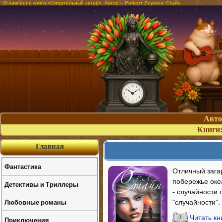
Оглавление книги «Смертельный загар». Автор – Роберт Лоуренс Стайн
Авт
Книги
Главная
Фантастика
Отличный зага
побережье океа
Детективы и Триллеры
- случайности 
Любовные романы
"случайности". 
Читать к
Приключения