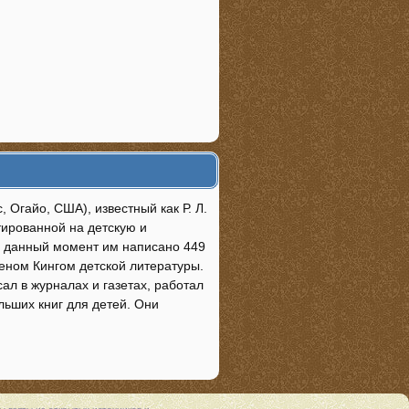
, Огайо, США), известный как Р. Л.
тированной на детскую и
а данный момент им написано 449
веном Кингом детской литературы.
ал в журналах и газетах, работал
льших книг для детей. Они