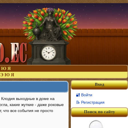
Ю
Я
Э
Ю
Я
Вход
🔐 Войти
е Клодия выходные в доме на
📝 Регистрация
гла, какие жуткие - даже роковые
, что все события не просто
Поиск по сайту