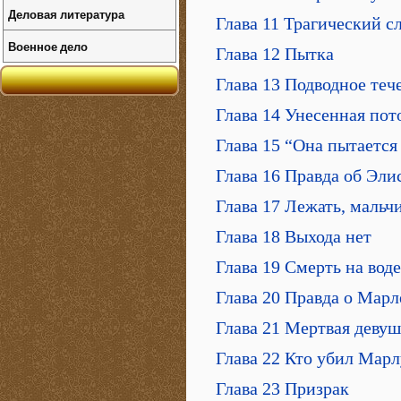
Деловая литература
Глава 11 Трагический с
Военное дело
Глава 12 Пытка
Глава 13 Подводное теч
Глава 14 Унесенная пот
Глава 15 “Она пытается
Глава 16 Правда об Эли
Глава 17 Лежать, мальч
Глава 18 Выхода нет
Глава 19 Смерть на воде
Глава 20 Правда о Марл
Глава 21 Мертвая деву
Глава 22 Кто убил Марл
Глава 23 Призрак