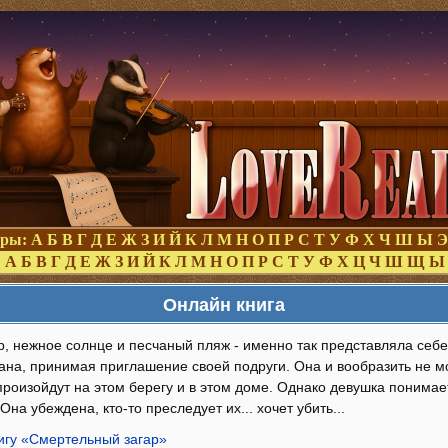
оры:
А
Б
В
Г
Д
Е
Ж
З
И
Й
К
Л
М
Н
О
П
Р
С
Т
У
Ф
Х
Ч
Ш
Ы
Э
:
А
Б
В
Г
Д
Е
Ж
З
И
Й
К
Л
М
Н
О
П
Р
С
Т
У
Ф
Х
Ц
Ч
Ш
Щ
Ы
Онлайн книга
р, нежное солнце и песчаный пляж - именно так представляла себ
на, принимая приглашение своей подруги. Она и вообразить не мо
произойдут на этом берегу и в этом доме. Однако девушка понимает
Она убеждена, кто-то преследует их... хочет убить...
нигу «Смертельный загар»