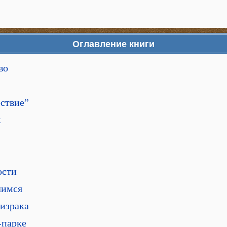
Оглавление книги
во
ествие”
к
ости
лимся
ризрака
-парке