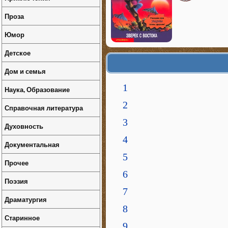
Проза
Юмор
Детское
Дом и семья
1
Наука, Образование
2
Справочная литература
3
Духовность
4
Документальная
5
Прочее
6
Поэзия
7
Драматургия
8
Старинное
9