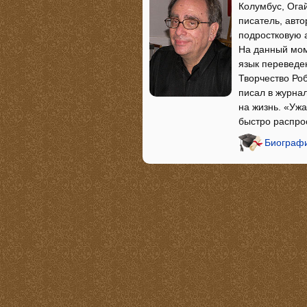
Колумбус, Огай
писатель, авт
подростковую 
На данный мом
язык переведе
Творчество Роб
писал в журнал
на жизнь. «Ужа
быстро распро
Биографи