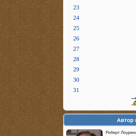
23
24
25
26
27
28
29
30
31
Автор 
Роберт Лоуренс