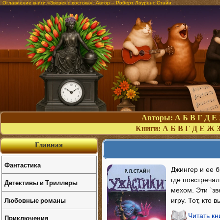
Оглавление книги «Зверек с востока». Автор – Роберт Лоуренс Стайн
Авторы:
А
Б
В
Г
Д
Е
Книги:
А
Б
В
Г
Д
Е
Ж
Главная
Фантастика
Джингер и ее б
где повстреча
Детективы и Триллеры
мехом. Эти `з
Любовные романы
игру. Тот, кто 
Читать кн
Приключения