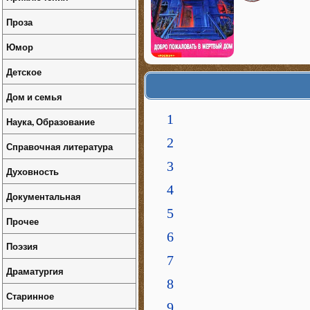
Проза
Юмор
Детское
Дом и семья
1
Наука, Образование
2
Справочная литература
3
Духовность
4
Документальная
5
Прочее
6
Поэзия
7
Драматургия
8
Старинное
9