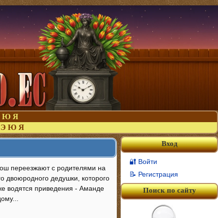
Ю
Я
Э
Ю
Я
Вход
🔐 Войти
Джош переезжают с родителями на
📝 Регистрация
го двоюродного дедушки, которого
аже водятся приведения - Аманде
Поиск по сайту
ому...