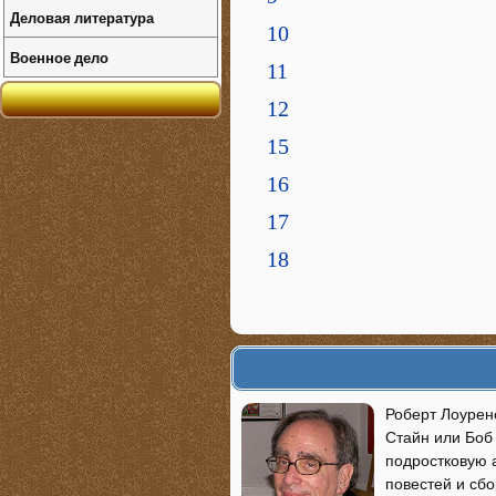
Деловая литература
10
Военное дело
11
12
15
16
17
18
Роберт Лоуренс
Стайн или Боб
подростковую 
повестей и сбо