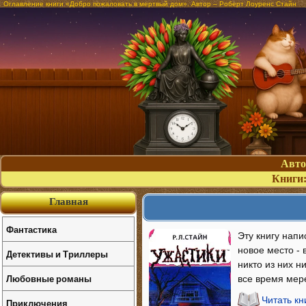
Оглавление книги «Добро пожаловать в мертвый дом». Автор – Роберт Лоуренс Стайн
Авт
Книги
Главная
Фантастика
Эту книгу нап
новое место - 
Детективы и Триллеры
никто из них н
Любовные романы
все время мер
Читать к
Приключения