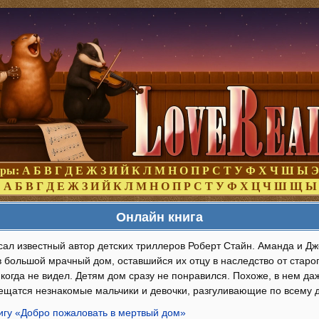
оры:
А
Б
В
Г
Д
Е
Ж
З
И
Й
К
Л
М
Н
О
П
Р
С
Т
У
Ф
Х
Ч
Ш
Ы
Э
:
А
Б
В
Г
Д
Е
Ж
З
И
Й
К
Л
М
Н
О
П
Р
С
Т
У
Ф
Х
Ц
Ч
Ш
Щ
Ы
Онлайн книга
исал известный автор детских триллеров Роберт Стайн. Аманда и 
в большой мрачный дом, оставшийся их отцу в наследство от старо
икогда не видел. Детям дом сразу не понравился. Похоже, в нем д
ещатся незнакомые мальчики и девочки, разгуливающие по всему д
нигу «Добро пожаловать в мертвый дом»