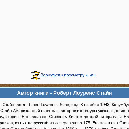
Вернуться к просмотру книги
Автор книги - Роберт Лоуренс Стайн
 Стайн (англ. Robert Lawrence Stine, род. 8 октября 1943, Колумбус
 Стайн Американский писатель, автор «литературы ужасов», ориен
аудиторию. Его называют Стивеном Кингом детской литературы. Н
рников, из них на русский язык переведено 175. Его называют Сти
ерта Стайна берёт своё начало в 1960-х — 1970-х годах. Стайн пис