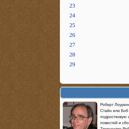
23
24
25
26
27
28
29
Роберт Лоуренс
Стайн или Боб
подростковую 
повестей и сбо
Творчество Роб