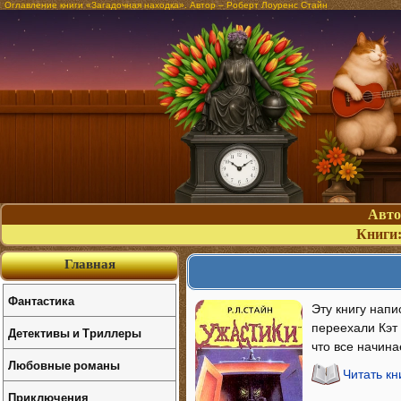
Оглавление книги «Загадочная находка». Автор – Роберт Лоуренс Стайн
Авт
Книги
Главная
Фантастика
Эту книгу напи
переехали Кэт 
Детективы и Триллеры
что все начина
Любовные романы
Читать кн
Приключения