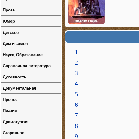
Проза
Юмор
Детское
Дом и семья
1
Наука, Образование
2
Справочная литература
3
Духовность
4
Документальная
5
Прочее
6
Поэзия
7
Драматургия
8
Старинное
9