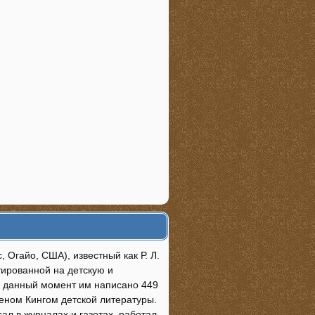
, Огайо, США), известный как Р. Л.
тированной на детскую и
а данный момент им написано 449
веном Кингом детской литературы.
ал в журналах и газетах, работал