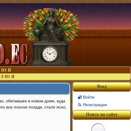
Ю
Я
Э
Ю
Я
Вход
🔐 Войти
во, обитавшее в новом доме, куда
📝 Регистрация
что все плохое позади, стало ясно,
Поиск по сайту