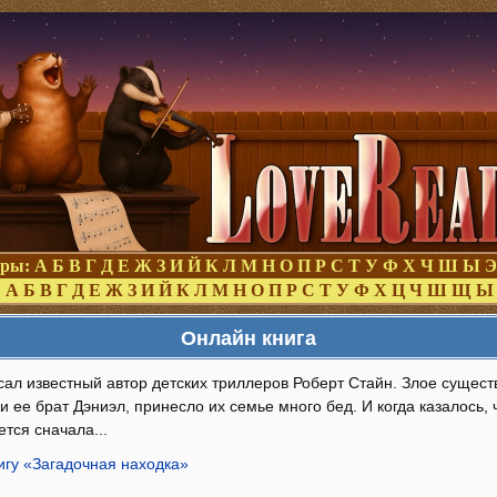
оры:
А
Б
В
Г
Д
Е
Ж
З
И
Й
К
Л
М
Н
О
П
Р
С
Т
У
Ф
Х
Ч
Ш
Ы
Э
:
А
Б
В
Г
Д
Е
Ж
З
И
Й
К
Л
М
Н
О
П
Р
С
Т
У
Ф
Х
Ц
Ч
Ш
Щ
Ы
Онлайн книга
сал известный автор детских триллеров Роберт Стайн. Злое сущест
и ее брат Дэниэл, принесло их семье много бед. И когда казалось, 
ется сначала...
игу «Загадочная находка»