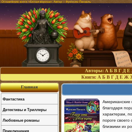
Оглавление книги «Белая ворона». Автор – Френсин Паскаль
Авторы:
А
Б
В
Г
Д
Е
Книги:
А
Б
В
Г
Д
Е
Ж
Главная
Фантастика
Американские 
благодаря пор
Детективы и Триллеры
характерам, по
Любовные романы
пороге своего
близкими их р
Приключения