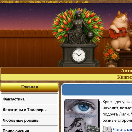
Оглавление книги «Любовь по телефону». Автор – Энн Лаф
Авт
Книги
Главная
Фантастика
Крис - девушк
находит, возмо
Детективы и Триллеры
подруга Лили. 
Любовные романы
разные стороны
Читать к
Приключения