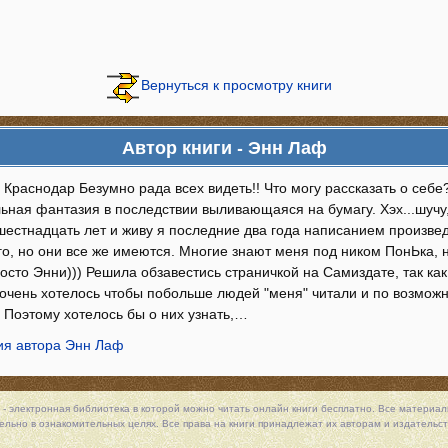
Вернуться к просмотру книги
Автор книги - Энн Лаф
 Краснодар Безумно рада всех видеть!! Что могу рассказать о себ
ьная фантазия в последствии выливающаяся на бумагу. Хэх...шучу,
шестнадцать лет и живу я последние два года написанием произвед
го, но они все же имеются. Многие знают меня под ником ПонЬка, 
осто Энни))) Решила обзавестись страничкой на Самиздате, так ка
 очень хотелось чтобы побольше людей "меня" читали и по возможн
 Поэтому хотелось бы о них узнать,…
я автора Энн Лаф
 - электронная библиотека в которой можно
читать онлайн книги
бесплатно. Все материалы
льно в ознакомительных целях. Все права на книги принадлежат их авторам и издательст