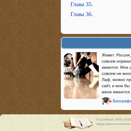
Глава 35.
Глава 36.
Живет: Россия,
совсем нормал
имеется. Мне 
совсем не мно
Лаф, можно пр
сайт, и мне бы
меня имеются.
Биографи
© LoveRead, 2009–2026
представлены исключите