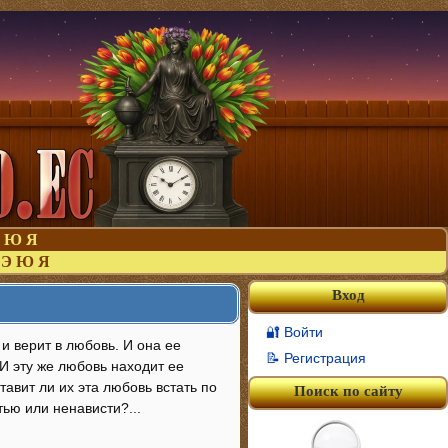
Ю
Я
Э
Ю
Я
Вход
🔐 Войти
и верит в любовь. И она ее
📝 Регистрация
 И эту же любовь находит ее
авит ли их эта любовь встать по
Поиск по сайту
тью или ненависти?...