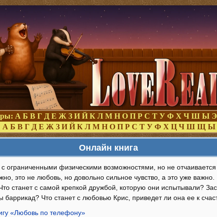
оры:
А
Б
В
Г
Д
Е
Ж
З
И
Й
К
Л
М
Н
О
П
Р
С
Т
У
Ф
Х
Ч
Ш
Ы
Э
:
А
Б
В
Г
Д
Е
Ж
З
И
Й
К
Л
М
Н
О
П
Р
С
Т
У
Ф
Х
Ц
Ч
Ш
Щ
Ы
Онлайн книга
а с ограниченными физическими возможностями, но не отчаивается 
жно, это не любовь, но довольно сильное чувство, а это уже важно.
Что станет с самой крепкой дружбой, которую они испытывали? Заст
 баррикад? Что станет с любовью Крис, приведет ли она ее к счас
нигу «Любовь по телефону»