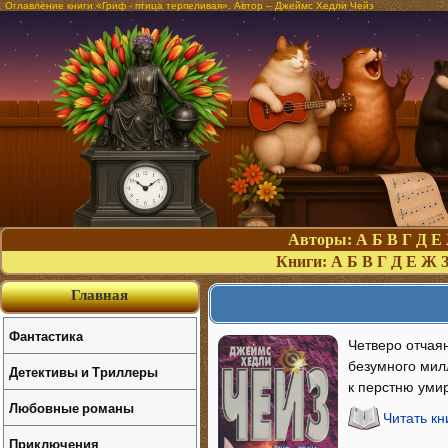
Оглавление книги «Гриф - птица терпеливая». Автор – Джеймс Хедли Чейз
Авторы:
А
Б
В
Г
Д
Е
Книги:
А
Б
В
Г
Д
Е
Ж
Главная
Фантастика
Четверо отчая
безумного мил
Детективы и Триллеры
к перстню умир
Любовные романы
Читать кн
Приключения