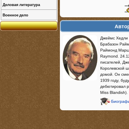
Деловая литература
Военное дело
Автор
Джеймс Хедли 
Брабазон Райм
Раймонд Марша
Raymond. 24.1
писателей, Дж
Королевской шк
домой. Он сме
1939 году, буд
дебютировал р
Miss Blandish
Биографи