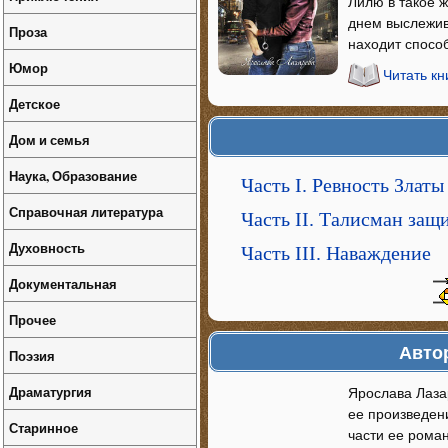
Лилю в такое ж
днем выслежив
Проза
находит способ
Юмор
Читать к
Детское
Дом и семья
Наука, Образование
Часть I. Ревность Златы
Справочная литература
Часть II. Талисман защ
Духовность
Часть III. Наваждение
Документальная
Прочее
Автор
Поэзия
Драматургия
Ярослава Лаза
ее произведен
Старинное
части ее роман