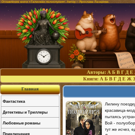
Оглавление книги «Талисман полнолуния». Автор – Ярослава Лазарева
Авторы:
А
Б
В
Г
Д
Е
Книги:
А
Б
В
Г
Д
Е
Ж
Главная
Фантастика
Лилину поездк
красавица-моде
Детективы и Триллеры
пытаясь устран
Любовные романы
Вой - полуобор
тут же исчез,
Приключения