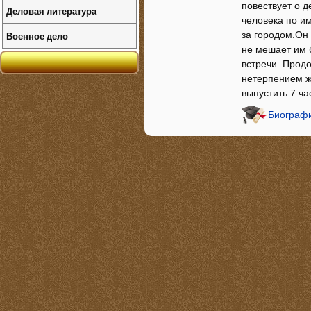
повествует о 
Деловая литература
человека по им
Военное дело
за городом.Он
не мешает им 
встречи. Продо
нетерпением ж
выпустить 7 ча
Биографи