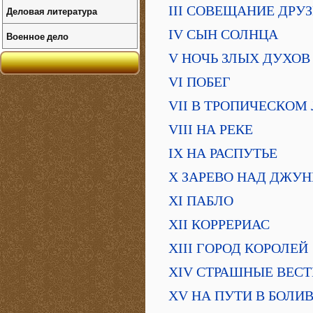
III СОВЕЩАНИЕ ДРУ
Деловая литература
IV СЫН СОЛНЦА
Военное дело
V НОЧЬ ЗЛЫХ ДУХОВ
VI ПОБЕГ
VII В ТРОПИЧЕСКОМ
VIII НА РЕКЕ
IX НА РАСПУТЬЕ
X ЗАРЕВО НАД ДЖУ
XI ПАБЛО
XII КОРРЕРИАС
XIII ГОРОД КОРОЛЕЙ
XIV СТРАШНЫЕ ВЕСТ
XV НА ПУТИ В БОЛИ