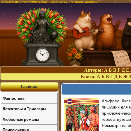
Оглавление книги «Томек в Гран-Чако». Автор – Альфред Шклярский
Авторы:
А
Б
В
Г
Д
Е
Книги:
А
Б
В
Г
Д
Е
Ж
Главная
Фантастика
Альфред Шкляр
пишущих для м
Детективы и Триллеры
приключенческ
Любовные романы
героев, путеш
Несмотря на о
Приключения