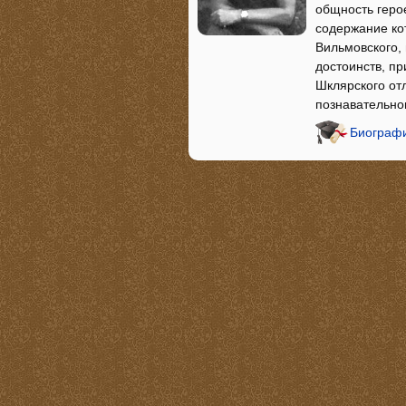
общность герое
содержание ко
Вильмовского,
достоинств, п
Шклярского от
познавательно
Биографи