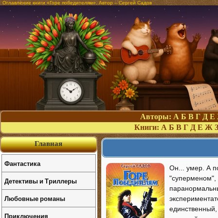
Оглавление книги «Горе победителям». Автор – Сергей Садов
Авторы:
А
Б
В
Г
Д
Е
Книги:
А
Б
В
Г
Д
Е
Ж
Главная
Фантастика
Он... умер. А 
"суперменом",
Детективы и Триллеры
паранормальным
Любовные романы
экспериментато
единственный, 
Приключения