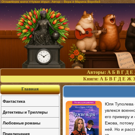
Оглавление книги «Чужие игры». Автор – Вера и Марина Воробей
Авторы:
А
Б
В
Г
Д
Е
Книги:
А
Б
В
Г
Д
Е
Ж
Главная
Фантастика
Юля Туполева с
увлекся военн
Детективы и Триллеры
его примеру и
Любовные романы
Ежова, потому 
ней. Но и расс
Приключения