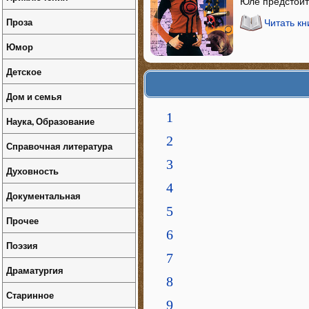
Юле предстоит
Проза
Читать кн
Юмор
Детское
Дом и семья
1
Наука, Образование
2
Справочная литература
3
Духовность
4
Документальная
5
Прочее
6
Поэзия
7
Драматургия
8
Старинное
9