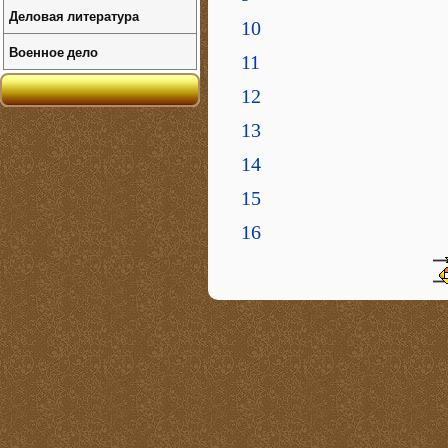
Деловая литература
10
Военное дело
11
12
13
14
15
16