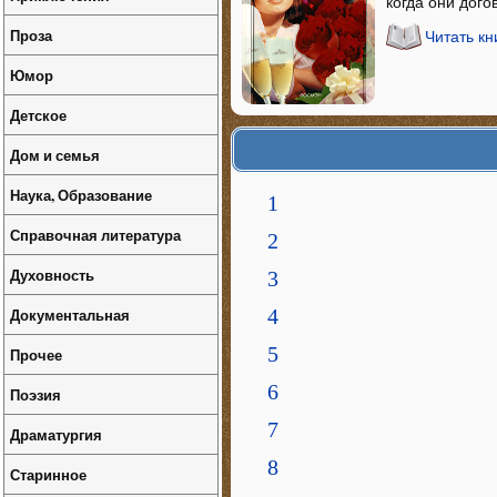
когда они дого
Проза
Читать кн
Юмор
Детское
Дом и семья
Наука, Образование
1
Справочная литература
2
Духовность
3
Документальная
4
5
Прочее
6
Поэзия
7
Драматургия
8
Старинное