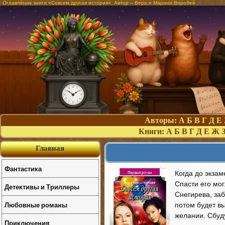
Оглавление книги «Совсем другая история». Автор – Вера и Марина Воробей
Авторы:
А
Б
В
Г
Д
Е
Книги:
А
Б
В
Г
Д
Е
Ж
Главная
Фантастика
Когда до экзам
Спасти его мог
Детективы и Триллеры
Снегирева, заб
Любовные романы
потом будет вы
желании. Сбуду
Приключения