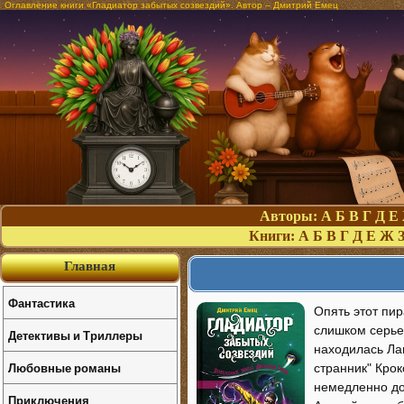
Оглавление книги «Гладиатор забытых созвездий». Автор – Дмитрий Емец
Авторы:
А
Б
В
Г
Д
Е
Книги:
А
Б
В
Г
Д
Е
Ж
Главная
Фантастика
Опять этот пир
слишком серьез
Детективы и Триллеры
находилась Ла
Любовные романы
странник" Крок
немедленно дол
Приключения