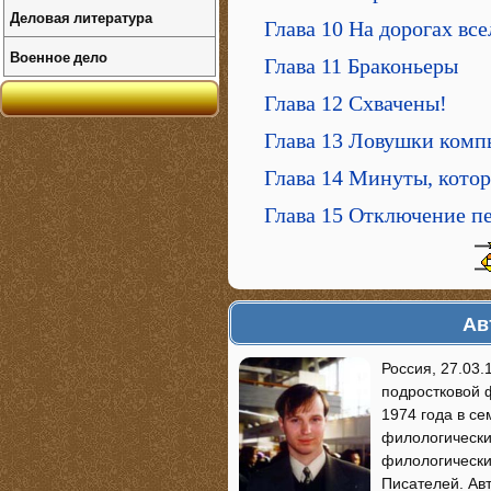
Деловая литература
Глава 10 На дорогах вс
Военное дело
Глава 11 Браконьеры
Глава 12 Схвачены!
Глава 13 Ловушки комп
Глава 14 Минуты, кото
Глава 15 Отключение п
Ав
Россия, 27.03
подростковой 
1974 года в се
филологически
филологически
Писателей. Авт