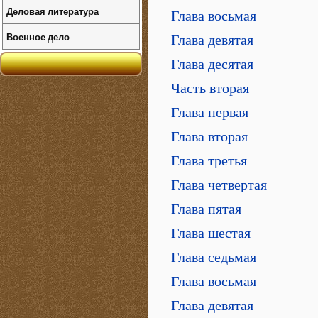
Деловая литература
Глава восьмая
Военное дело
Глава девятая
Глава десятая
Часть вторая
Глава первая
Глава вторая
Глава третья
Глава четвертая
Глава пятая
Глава шестая
Глава седьмая
Глава восьмая
Глава девятая