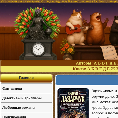
Оглавление книги «Кесаревна Отрада между славой и смертью. Книга 2». Автор – Андре
Авторы:
А
Б
В
Г
Д
Е
Книги:
А
Б
В
Г
Д
Е
Ж
Главная
Фантастика
Здесь живые и 
оружии дело. З
Детективы и Триллеры
мир может каз
Любовные романы
кровь. Здесь 
вопрос и получ
Приключения