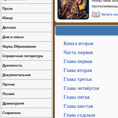
чтобы тебе поз
протискиваешьс
Проза
Читать кн
Юмор
Детское
Дом и семья
Книга вторая
Наука, Образование
Часть первая
Справочная литература
Глава первая
Духовность
Глава вторая
Документальная
Глава третья
Прочее
Глава четвёртая
Поэзия
Глава пятая
Драматургия
Глава шестая
Старинное
Глава седьмая