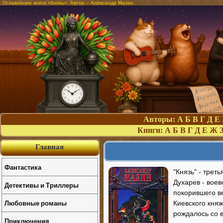
Оглавление книги «Князь». Автор – Александр Мазин
Авторы:
А
Б
В
Г
Д
Е
Книги:
А
Б
В
Г
Д
Е
Ж
Главная
Фантастика
"Князь" - трет
Духарев - воев
Детективы и Триллеры
покорившего в
Любовные романы
Киевского княж
рождалось со 
Приключения