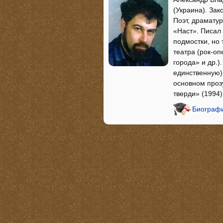
(Украина). Зак
Поэт, драматур
«Наст». Писал 
подмостки, но 
театра (рок-о
города» и др.)
единственную) 
основном проз
тверди» (1994
Биографи