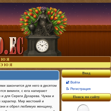
Ю
Я
Э
Ю
Я
Вход
🔐 Войти
ями закончится для него в десятом
📝 Регистрация
аются викинги, с юга напирают
 и для Сереги Духарева. Чужак и
Поиск по сайту
 характер. Мир жестокий и
изни и обрел любимую женщину,