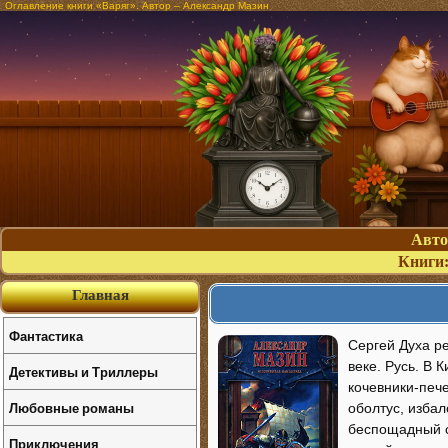
Оглавление книги «Варяг». Автор – Александр Мазин
Авт
Книги
Главная
Фантастика
Сергей Духа ре
веке. Русь. В 
Детективы и Триллеры
кочевники-печ
Любовные романы
оболтус, изба
беспощадный с
Приключения