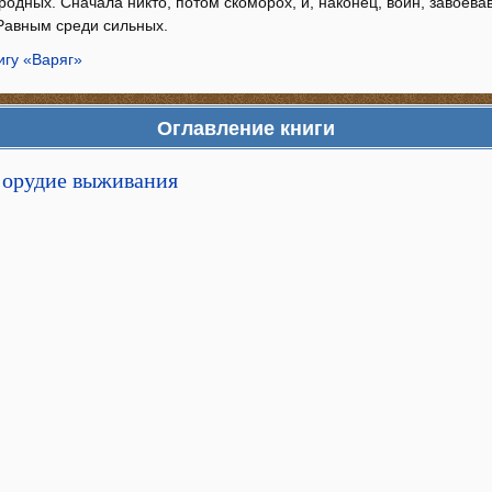
родных. Сначала никто, потом скоморох, и, наконец, воин, завоев
 Равным среди сильных.
игу «Варяг»
Оглавление книги
к орудие выживания