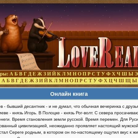
оры:
А
Б
В
Г
Д
Е
Ж
З
И
Й
К
Л
М
Н
О
П
Р
С
Т
У
Ф
Х
Ч
Ш
Ы
Э
:
А
Б
В
Г
Д
Е
Ж
З
И
Й
К
Л
М
Н
О
П
Р
С
Т
У
Ф
Х
Ц
Ч
Ш
Щ
Ы
Онлайн книга
в - бывший десантник - и не думал, что обычная вечеринка с друзь
Киеве - князь Игорь. В Полоцке - князь Рог-волт. С севера просачив
енеги. Время становления земли русской. Время перемен. Для Руси
лованный цивилизацией, неожиданно проявляет настоящий мужской
тал Сереге родным, в котором он по-настоящему ощутил вкус к ж