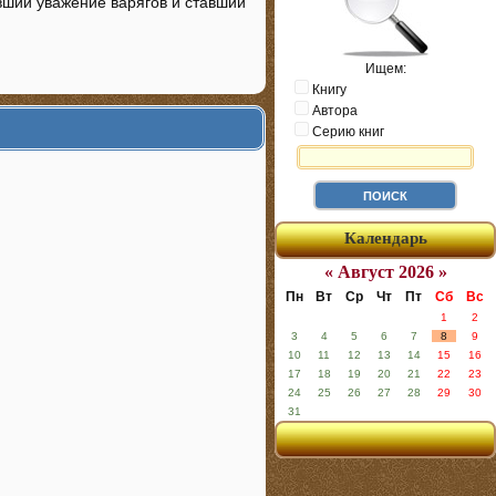
авший уважение варягов и ставший
Ищем:
Книгу
Автора
Серию книг
Календарь
« Август 2026 »
Пн
Вт
Ср
Чт
Пт
Сб
Вс
1
2
3
4
5
6
7
8
9
10
11
12
13
14
15
16
17
18
19
20
21
22
23
24
25
26
27
28
29
30
31