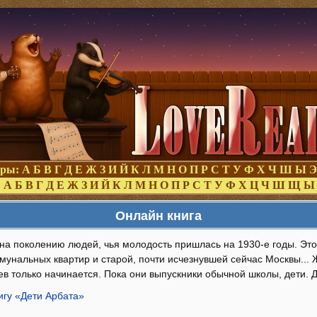
оры:
А
Б
В
Г
Д
Е
Ж
З
И
Й
К
Л
М
Н
О
П
Р
С
Т
У
Ф
Х
Ч
Ш
Ы
Э
:
А
Б
В
Г
Д
Е
Ж
З
И
Й
К
Л
М
Н
О
П
Р
С
Т
У
Ф
Х
Ц
Ч
Ш
Щ
Ы
Онлайн книга
на поколению людей, чья молодость пришлась на 1930-е годы. Эт
мунальных квартир и старой, почти исчезнувшей сейчас Москвы...
в только начинается. Пока они выпускники обычной школы, дети. Д
игу «Дети Арбата»