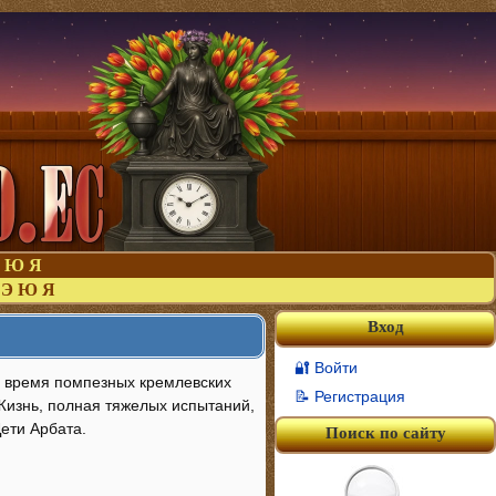
Ю
Я
Э
Ю
Я
Вход
🔐 Войти
о время помпезных кремлевских
📝 Регистрация
 Жизнь, полная тяжелых испытаний,
ети Арбата.
Поиск по сайту