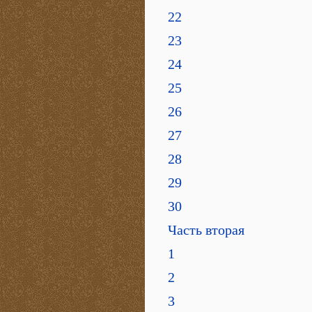
22
23
24
25
26
27
28
29
30
Часть вторая
1
2
3