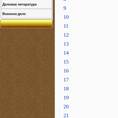
Деловая литература
9
Военное дело
10
11
12
13
14
15
16
17
18
19
20
21