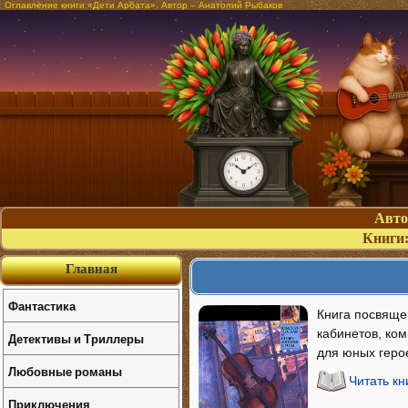
Оглавление книги «Дети Арбата». Автор – Анатолий Рыбаков
Авт
Книги
Главная
Фантастика
Книга посвяще
кабинетов, ком
Детективы и Триллеры
для юных герое
Любовные романы
Читать кн
Приключения