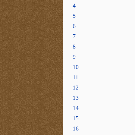
4
5
6
7
8
9
10
11
12
13
14
15
16