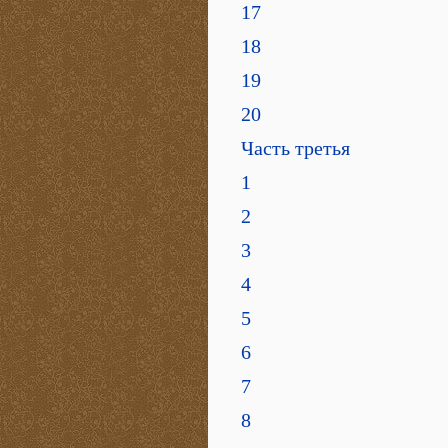
17
18
19
20
Часть третья
1
2
3
4
5
6
7
8