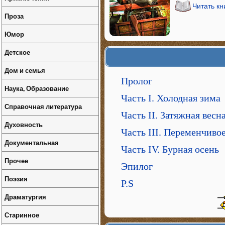
Читать кн
Проза
Юмор
Детское
Дом и семья
Пролог
Наука, Образование
Часть I. Холодная зима
Справочная литература
Часть II. Затяжная весн
Духовность
Часть III. Переменчивое
Документальная
Часть IV. Бурная осень
Прочее
Эпилог
Поэзия
P.S
Драматургия
Старинное