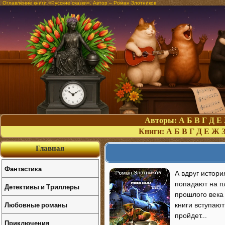
Оглавление книги «Русские сказки». Автор – Роман Злотников
Авторы:
А
Б
В
Г
Д
Е
Книги:
А
Б
В
Г
Д
Е
Ж
Главная
Фантастика
А вдруг истор
попадают на п
Детективы и Триллеры
прошлого века 
Любовные романы
книги вступаю
пройдет...
Приключения