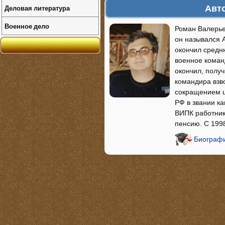
Авто
Деловая литература
Военное дело
Роман Валерье
он назывался А
окончил средн
военное коман
окончил, получ
командира взво
сокращением ш
РФ в звании к
ВИПК работник
пенсию. С 199
Биографи