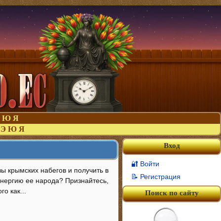
Ю
Я
Э
Ю
Я
Вход
🔐 Войти
зы крымских набегов и получить в
📝 Регистрация
энергию ее народа? Признайтесь,
о как...
Поиск по сайту