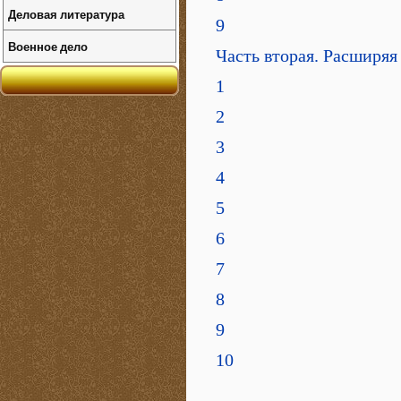
Деловая литература
9
Военное дело
Часть вторая. Расширяя
1
2
3
4
5
6
7
8
9
10