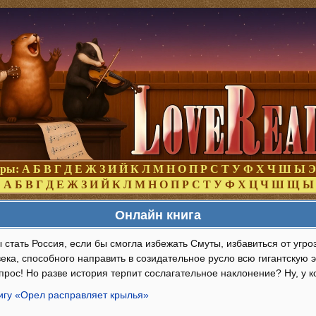
оры:
А
Б
В
Г
Д
Е
Ж
З
И
Й
К
Л
М
Н
О
П
Р
С
Т
У
Ф
Х
Ч
Ш
Ы
Э
:
А
Б
В
Г
Д
Е
Ж
З
И
Й
К
Л
М
Н
О
П
Р
С
Т
У
Ф
Х
Ц
Ч
Ш
Щ
Ы
Онлайн книга
 стать Россия, если бы смогла избежать Смуты, избавиться от угро
ека, способного направить в созидательное русло всю гигантскую 
рос! Но разве история терпит сослагательное наклонение? Ну, у ког
нигу «Орел расправляет крылья»