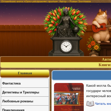
Оглавление книги «Орел расправляет крылья». Автор – Роман Злотников
Авт
Книги
Главная
Фантастика
Какой могла бы
государи челов
Детективы и Триллеры
интересный воп
Любовные романы
Читать к
Приключения