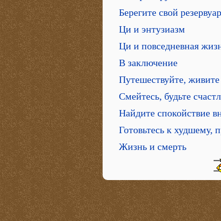
Берегите свой резервуа
Ци и энтузиазм
Ци и повседневная жиз
В заключение
Путешествуйте, живите
Смейтесь, будьте счаст
Найдите спокойствие в
Готовьтесь к худшему, 
Жизнь и смерть