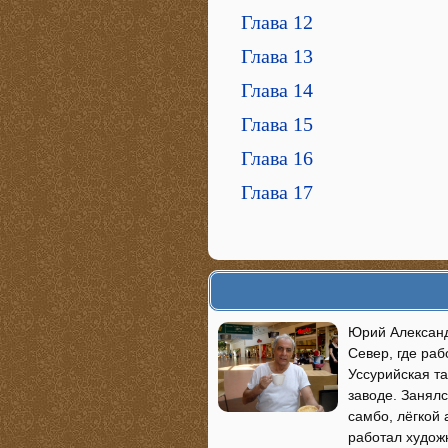
Глава 12
Глава 13
Глава 14
Глава 15
Глава 16
Глава 17
Юрий Александ
Север, где раб
Уссурийская та
заводе. Занялс
самбо, лёгкой 
работал худож