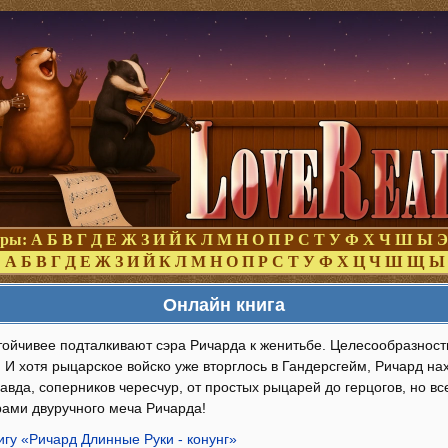
оры:
А
Б
В
Г
Д
Е
Ж
З
И
Й
К
Л
М
Н
О
П
Р
С
Т
У
Ф
Х
Ч
Ш
Ы
Э
:
А
Б
В
Г
Д
Е
Ж
З
И
Й
К
Л
М
Н
О
П
Р
С
Т
У
Ф
Х
Ц
Ч
Ш
Щ
Ы
Онлайн книга
тойчивее подталкивают сэра Ричарда к женитьбе. Целесообразност
 И хотя рыцарское войско уже вторглось в Гандерсгейм, Ричард на
вда, соперников чересчур, от простых рыцарей до герцогов, но вс
ами двуручного меча Ричарда!
игу «Ричард Длинные Руки - конунг»