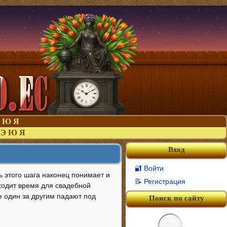
Ю
Я
Э
Ю
Я
Вход
🔐 Войти
ь этого шага наконец понимает и
📝 Регистрация
ходит время для свадебной
е один за другим падают под
Поиск по сайту