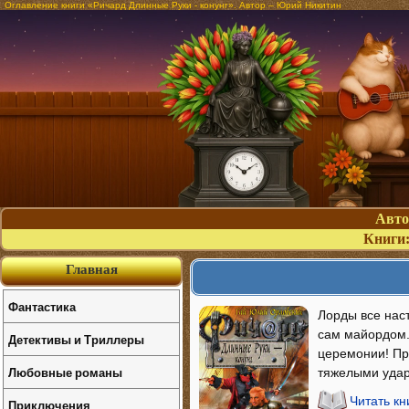
Оглавление книги «Ричард Длинные Руки - конунг». Автор – Юрий Никитин
Авт
Книги
Главная
Фантастика
Лорды все нас
сам майордом.
Детективы и Триллеры
церемонии! Пра
Любовные романы
тяжелыми удар
Читать кн
Приключения