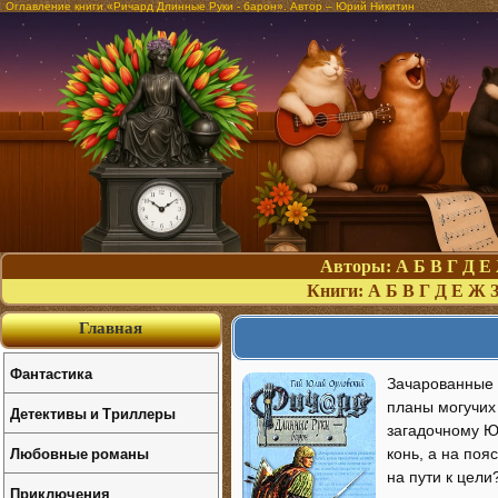
Оглавление книги «Ричард Длинные Руки - барон». Автор – Юрий Никитин
Авторы:
А
Б
В
Г
Д
Е
Книги:
А
Б
В
Г
Д
Е
Ж
Главная
Фантастика
Зачарованные 
планы могучих 
Детективы и Триллеры
загадочному Ю
Любовные романы
конь, а на поя
на пути к цели
Приключения