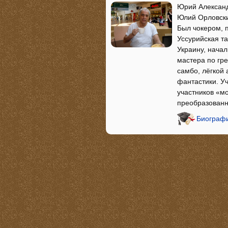
Юрий Александ
Юлий Орловски
Был чокером, п
Уссурийская та
Украину, нача
мастера по гре
самбо, лёгкой 
фантастики. Уч
участников «м
преобразованн
Биографи