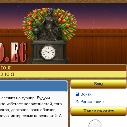
Ю
Я
Э
Ю
Я
Вход
🔐 Войти
 спешит на турнир. Будучи
📝 Регистрация
кто избегает неприятностей, того
агов, драконов, волшебников,
Поиск по сайту
рочих интересных персонажей. А