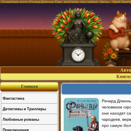
Оглавление книги «Ричард Длинные Руки - властелин трех замков». Автор – Юрий Никит
Авт
Книги
Главная
Фантастика
Ричард Длинны
человеком скро
Детективы и Триллеры
они находят са
Любовные романы
чародеев, вер
про самую бол
Приключения