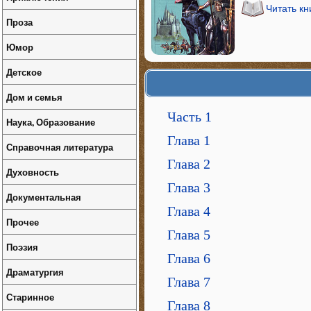
Читать кн
Проза
Юмор
Детское
Дом и семья
Часть 1
Наука, Образование
Глава 1
Справочная литература
Глава 2
Духовность
Глава 3
Документальная
Глава 4
Прочее
Глава 5
Поэзия
Глава 6
Драматургия
Глава 7
Старинное
Глава 8