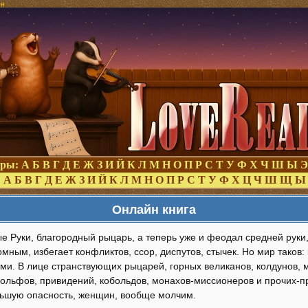
ин
оры:
А
Б
В
Г
Д
Е
Ж
З
И
Й
К
Л
М
Н
О
П
Р
С
Т
У
Ф
Х
Ч
Ш
Ы
Э
:
А
Б
В
Г
Д
Е
Ж
З
И
Й
К
Л
М
Н
О
П
Р
С
Т
У
Ф
Х
Ц
Ч
Ш
Щ
Ы
Онлайн книга
е Руки, благородный рыцарь, а теперь уже и феодал средней руки,
мным, избегает конфликтов, ссор, диспутов, стычек. Но мир таков: 
ми. В лице странствующих рыцарей, горных великанов, колдунов, м
вольфов, привидений, кобольдов, монахов-миссионеров и прочих-п
ьшую опасность, женщин, вообще молчим.