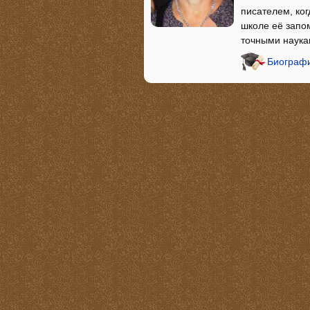
писателем, ког
школе её запом
точными наука
Биографи