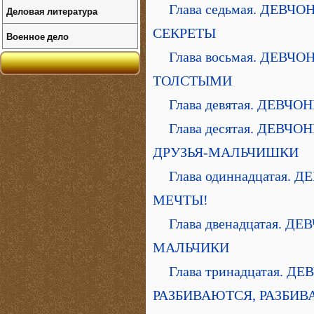
Глава седьмая. ДЕВЧ
Деловая литература
СЕКРЕТЫ
Военное дело
Глава восьмая. ДЕВ
ТОЛСТЫМИ
Глава девятая. ДЕВЧ
Глава десятая. ДЕВ
ДРУЗЬЯ-МАЛЬЧИШКИ
Глава одиннадцатая
МЕЧТЫ!
Глава двенадцатая. 
МАЛЬЧИКИ
Глава тринадцатая. 
РАЗБИВАЮТСЯ, РАЗБИВ