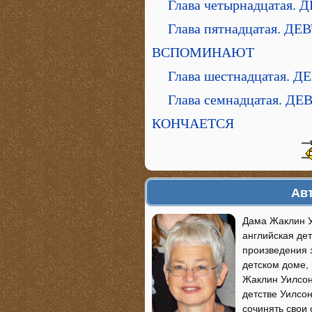
Глава четырнадцата
Глава пятнадцатая.
ВСПОМИНАЮТ
Глава шестнадцатая
Глава семнадцатая. 
КОНЧАЕТСЯ
Авт
Дама Жаклин Уи
английская де
произведения з
детском доме,
Жаклин Уилсон 
детстве Уилсо
сочинять свои 