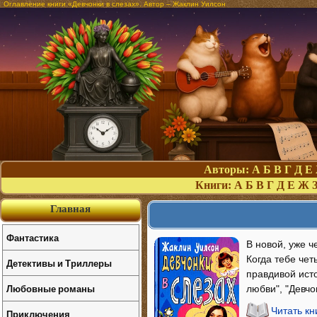
Оглавление книги «Девчонки в слезах». Автор – Жаклин Уилсон
Авторы:
А
Б
В
Г
Д
Е
Книги:
А
Б
В
Г
Д
Е
Ж
Главная
Фантастика
В новой, уже ч
Когда тебе чет
Детективы и Триллеры
правдивой исто
Любовные романы
любви", "Девчо
Читать кн
Приключения