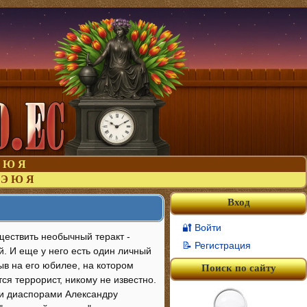
Ю
Я
Э
Ю
Я
Вход
🔐 Войти
ществить необычный теракт -
📝 Регистрация
. И еще у него есть один личный
ыв на его юбилее, на котором
Поиск по сайту
ся террорист, никому не известно.
ми диаспорами Александру