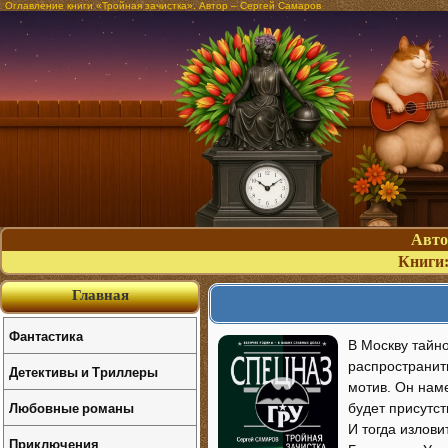
Оглавление книги «Тройная зачистка». Автор – Сергей Самаров
Авт
Книги
Главная
Фантастика
В Москву тайн
распространит
Детективы и Триллеры
мотив. Он наме
Любовные романы
будет присутст
И тогда излов
Приключения