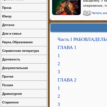
Басаргину. У н
опережение, то
Проза
Читать кн
Юмор
Детское
Дом и семья
Часть I РАБОВЛАДЕЛ
Наука, Образование
ГЛАВА 1
Справочная литература
1
Духовность
2
Документальная
3
Прочее
ГЛАВА 2
Поэзия
1
Драматургия
2
Старинное
3