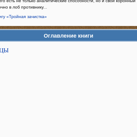
его есть не только аналитические способности, но и свой коронный 
чно в лоб противнику...
игу «Тройная зачистка»
Оглавление книги
ЬЦЫ