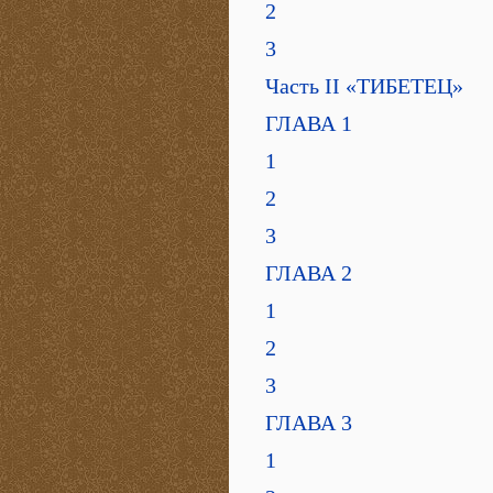
2
3
Часть II «ТИБЕТЕЦ»
ГЛАВА 1
1
2
3
ГЛАВА 2
1
2
3
ГЛАВА 3
1