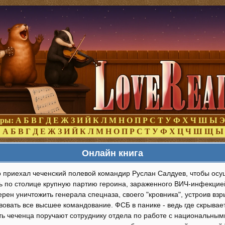
оры:
А
Б
В
Г
Д
Е
Ж
З
И
Й
К
Л
М
Н
О
П
Р
С
Т
У
Ф
Х
Ч
Ш
Ы
Э
:
А
Б
В
Г
Д
Е
Ж
З
И
Й
К
Л
М
Н
О
П
Р
С
Т
У
Ф
Х
Ц
Ч
Ш
Щ
Ы
Онлайн книга
о приехал чеченский полевой командир Руслан Салдуев, чтобы осу
ь по столице крупную партию героина, зараженного ВИЧ-инфекцией
рен уничтожить генерала спецназа, своего "кровника", устроив взр
вовать все высшее командование. ФСБ в панике - ведь где скрывает
ить чеченца поручают сотруднику отдела по работе с национальны