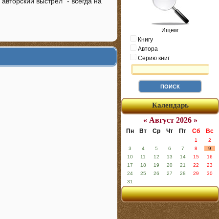
"авторский выстрел" - всегда на
Ищем:
Книгу
Автора
Серию книг
Календарь
« Август 2026 »
Пн
Вт
Ср
Чт
Пт
Сб
Вс
1
2
3
4
5
6
7
8
9
10
11
12
13
14
15
16
17
18
19
20
21
22
23
24
25
26
27
28
29
30
31