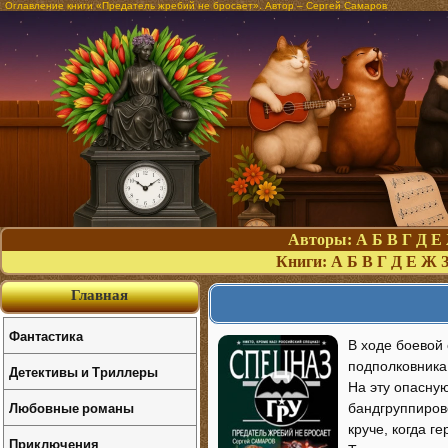
Оглавление книги «Предатель жребий не бросает». Автор – Сергей Самаров
Авторы:
А
Б
В
Г
Д
Е
Книги:
А
Б
В
Г
Д
Е
Ж
Главная
Фантастика
В ходе боевой
подполковника
Детективы и Триллеры
На эту опасну
Любовные романы
бандгруппиров
круче, когда г
Приключения