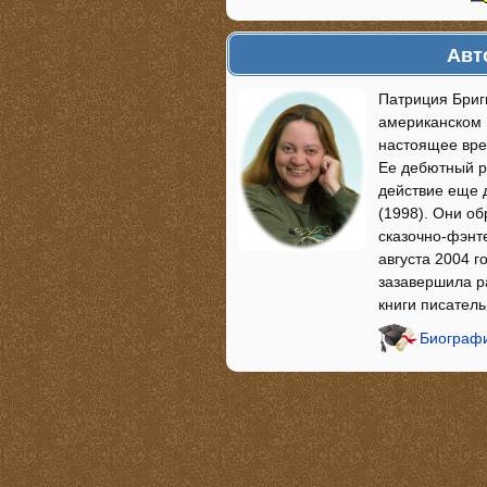
Авт
Патриция Бриг
американском г
настоящее вре
Ее дебютный р
действие еще д
(1998). Они об
сказочно-фэнте
августа 2004 г
зазавершила р
книги писател
Биографи