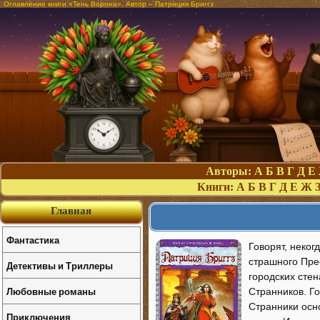
Оглавление книги «Тень Ворона». Автор – Патриция Бриггз
Авторы:
А
Б
В
Г
Д
Е
Книги:
А
Б
В
Г
Д
Е
Ж
Главная
Фантастика
Говорят, неког
страшного Прес
Детективы и Триллеры
городских стен
Любовные романы
Странников. Г
Странники осн
Приключения