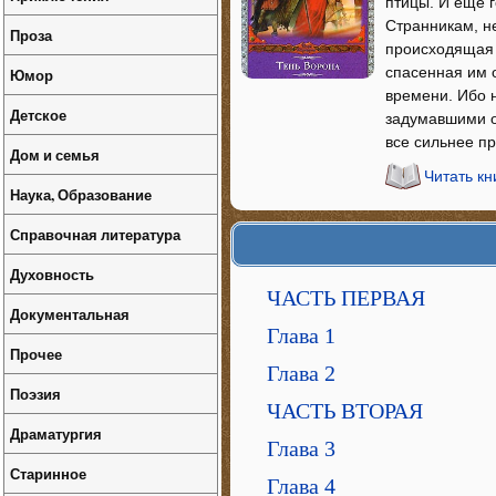
птицы. И еще г
Странникам, не
Проза
происходящая 
спасенная им о
Юмор
времени. Ибо 
Детское
задумавшими о
все сильнее п
Дом и семья
Читать кн
Наука, Образование
Справочная литература
Духовность
ЧАСТЬ ПЕРВАЯ
Документальная
Глава 1
Прочее
Глава 2
Поэзия
ЧАСТЬ ВТОРАЯ
Драматургия
Глава 3
Старинное
Глава 4