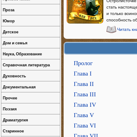
Остролисточке
стать настоящ
Проза
и только воино
способность о
Юмор
Читать кн
Детское
Дом и семья
Наука, Образование
Пролог
Справочная литература
Глава I
Духовность
Глава II
Документальная
Глава III
Прочее
Глава IV
Поэзия
Глава V
Драматургия
Глава VI
Старинное
Глава VII