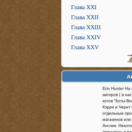
Глава XXI
Глава XXII
Глава XXIII
Глава XXIV
Глава XXV
А
Erin Hunter Н
авторов ( в на
котов "Коты-Во
Кэрри и Черит 
отдельные про
магазинов или 
Англии. Некото
вернулась в р