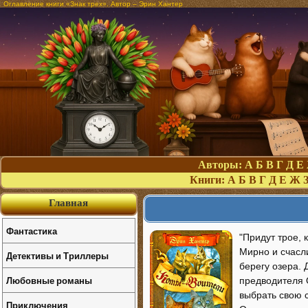
Оглавление книги «Знак трех». Автор – Эрин Хантер
Авторы:
А
Б
В
Г
Д
Е
Книги:
А
Б
В
Г
Д
Е
Ж
Главная
Фантастика
"Придут трое, к
Мирно и счасл
Детективы и Триллеры
берегу озера. 
Любовные романы
предводителя 
выбрать свою с
Приключения