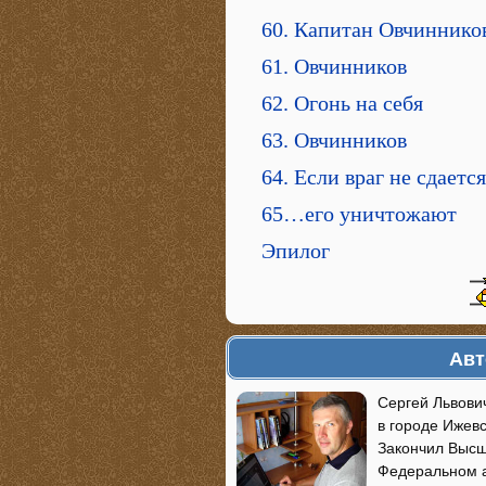
60. Капитан Овчиннико
61. Овчинников
62. Огонь на себя
63. Овчинников
64. Если враг не сдает
65…его уничтожают
Эпилог
Авт
Сергей Львович
в городе Ижев
Закончил Высш
Федеральном а