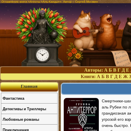
Оглавление книги «Агенты «Аль-Каиды»». Автор – Сергей Москвин
Авторы:
А
Б
В
Г
Д
Е
Книги:
А
Б
В
Г
Д
Е
Ж
Главная
Фантастика
Смертники-шах
аль Рубеи по 
Детективы и Триллеры
грандиозная а
Любовные романы
угрозой его в
очень быстро. 
Приключения