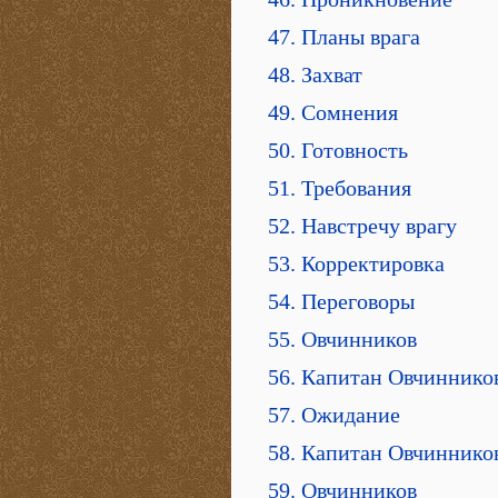
47. Планы врага
48. Захват
49. Сомнения
50. Готовность
51. Требования
52. Навстречу врагу
53. Корректировка
54. Переговоры
55. Овчинников
56. Капитан Овчиннико
57. Ожидание
58. Капитан Овчиннико
59. Овчинников