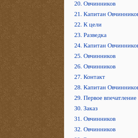
20. Овчинников
21. Капитан Овчиннико
22. К цели
23. Разведка
24. Капитан Овчиннико
25. Овчинников
26. Овчинников
27. Контакт
28. Капитан Овчиннико
29. Первое впечатление
30. Заказ
31. Овчинников
32. Овчинников