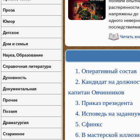
погибли опытны
растерянности
Проза
напряжены до 
одного неверн
Юмор
последствиями
Детское
Читать к
Дом и семья
Наука, Образование
Справочная литература
1. Оперативный состав
Духовность
2. Кандидат на должнос
Документальная
капитан Овчинников
Прочее
3. Приказ президента
Поэзия
4. Исповедь на заданну
Драматургия
5. Сфинкс
Старинное
6. В мастерской иллюз