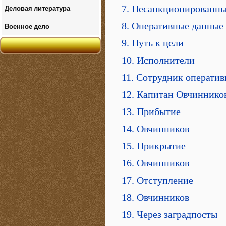
Деловая литература
7. Несанкционированны
8. Оперативные данные
Военное дело
9. Путь к цели
10. Исполнители
11. Сотрудник операти
12. Капитан Овчиннико
13. Прибытие
14. Овчинников
15. Прикрытие
16. Овчинников
17. Отступление
18. Овчинников
19. Через заградпосты