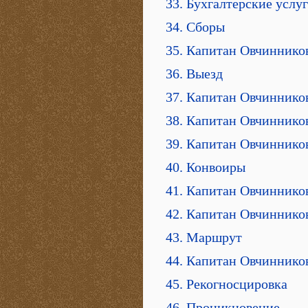
33. Бухгалтерские услу
34. Сборы
35. Капитан Овчиннико
36. Выезд
37. Капитан Овчиннико
38. Капитан Овчиннико
39. Капитан Овчиннико
40. Конвоиры
41. Капитан Овчиннико
42. Капитан Овчиннико
43. Маршрут
44. Капитан Овчиннико
45. Рекогносцировка
46. Проникновение