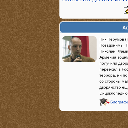
Ав
Ник Перумов (
Псевдонимы: П
Николай. Фами
Армения вошла
получили двор
переехал в Рос
террора, ни по
со стороны ма
дворянство ещ
Энциклопедию
Биографи