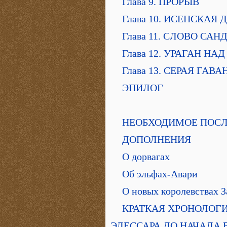
Глава 9. ПРОРЫВ
Глава 10. ИСЕНСКАЯ 
Глава 11. СЛОВО СА
Глава 12. УРАГАН Н
Глава 13. СЕРАЯ ГАВА
ЭПИЛОГ
НЕОБХОДИМОЕ ПОС
ДОПОЛНЕНИЯ
О дорвагах
Об эльфах-Авари
О новых королевствах З
КРАТКАЯ ХРОНОЛОГИ
ЭЛЕССАРА ДО НАЧАЛА