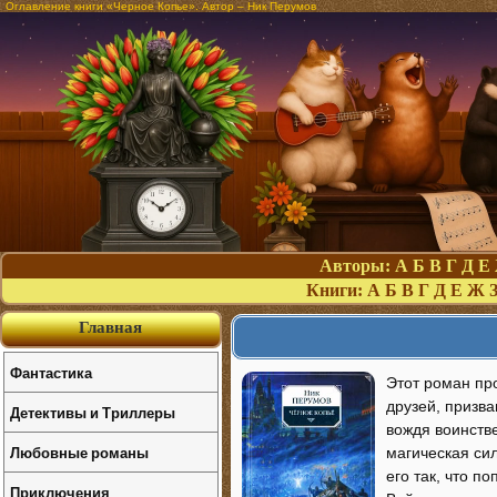
Оглавление книги «Черное Копье». Автор – Ник Перумов
Авторы:
А
Б
В
Г
Д
Е
Книги:
А
Б
В
Г
Д
Е
Ж
Главная
Фантастика
Этот роман пр
друзей, призв
Детективы и Триллеры
вождя воинств
Любовные романы
магическая си
его так, что п
Приключения