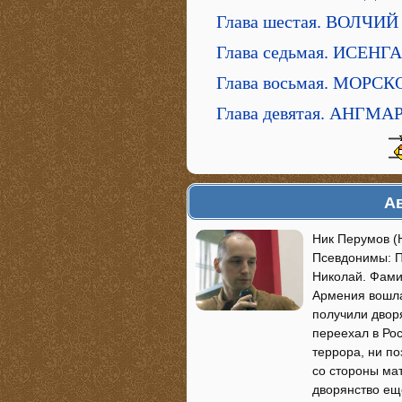
Глава шестая. ВОЛЧИ
Глава седьмая. ИСЕНГ
Глава восьмая. МОРС
Глава девятая. АНГМ
Ав
Ник Перумов (
Псевдонимы: П
Николай. Фами
Армения вошла
получили двор
переехал в Рос
террора, ни по
со стороны ма
дворянство ещ