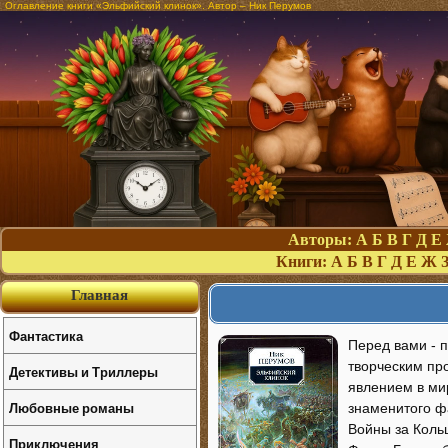
Оглавление книги «Эльфийский клинок». Автор – Ник Перумов
Авторы:
А
Б
В
Г
Д
Е
Книги:
А
Б
В
Г
Д
Е
Ж
Главная
Фантастика
Перед вами - п
творческим про
Детективы и Триллеры
явлением в ми
Любовные романы
знаменитого ф
Войны за Коль
Приключения