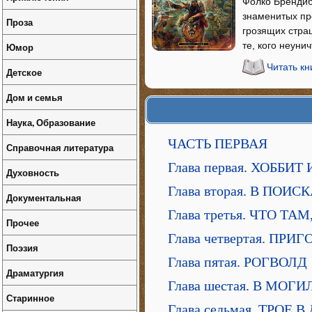
Фолко Брендибэ
знаменитых пр
Проза
грозящих стра
те, кого неуни
Юмор
Читать к
Детское
Дом и семья
Наука, Образование
ЧАСТЬ ПЕРВАЯ
Справочная литература
Глава первая. ХОББИТ
Духовность
Глава вторая. В ПОИ
Документальная
Глава третья. ЧТО Т
Прочее
Глава четвертая. ПР
Поэзия
Глава пятая. РОГВОЛД
Драматургия
Глава шестая. В МО
Старинное
Глава седьмая. ТРОЕ 