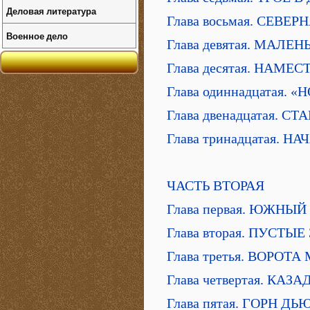
Деловая литература
Глава восьмая. СЕВЕ
Военное дело
Глава девятая. МАЛ
Глава десятая. НАМЕ
Глава одиннадцатая.
Глава двенадцатая. 
Глава тринадцатая. Н
ЧАСТЬ ВТОРАЯ
Глава первая. ЮЖНЫЙ
Глава вторая. ПУСТЫ
Глава третья. ВОРОТ
Глава четвертая. КАЗ
Глава пятая. ГОРН Д