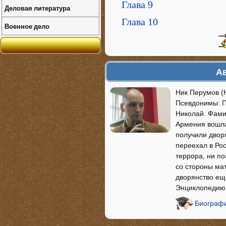
Глава 9
Деловая литература
Глава 10
Военное дело
Ав
Ник Перумов (
Псевдонимы: П
Николай. Фами
Армения вошла
получили двор
переехал в Рос
террора, ни по
со стороны ма
дворянство ещ
Энциклопедию
Биографи