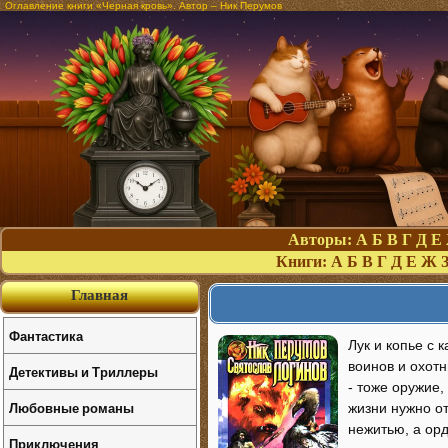
Оглавление книги «Черная кровь». Автор – Ник Перумов
Авторы:
А
Б
В
Г
Д
Е
Книги:
А
Б
В
Г
Д
Е
Ж
Главная
Фантастика
Лук и копье с
воинов и охотн
Детективы и Триллеры
- тоже оружие,
Любовные романы
жизни нужно от
нежитью, а ор
Приключения