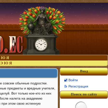
Ю
Я
Э
Ю
Я
Вход
🔐 Войти
не совсем обычные подростки.
📝 Регистрация
учные предметы и вредные учителя,
луй. Вот только кое-кто из них
Поиск по сайту
 После налета на академию
я при этом свою истинную