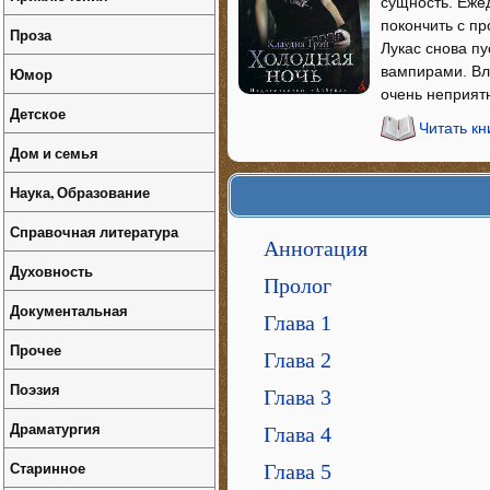
сущность. Еже
покончить с пр
Проза
Лукас снова п
вампирами. Вл
Юмор
очень неприят
Детское
Читать кн
Дом и семья
Наука, Образование
Справочная литература
Аннотация
Духовность
Пролог
Документальная
Глава 1
Прочее
Глава 2
Поэзия
Глава 3
Драматургия
Глава 4
Старинное
Глава 5