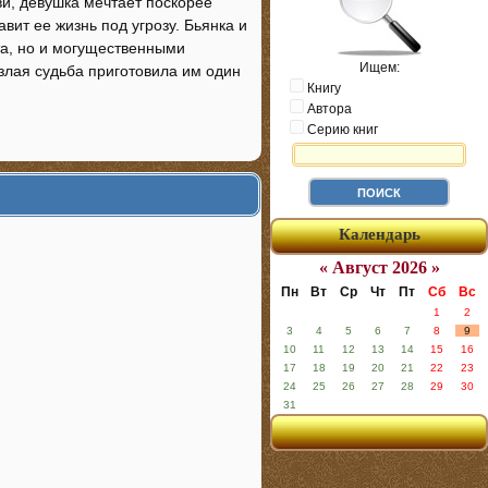
ви, девушка мечтает поскорее
вит ее жизнь под угрозу. Бьянка и
та, но и могущественными
Ищем:
злая судьба приготовила им один
Книгу
Автора
Серию книг
Календарь
« Август 2026 »
Пн
Вт
Ср
Чт
Пт
Сб
Вс
1
2
3
4
5
6
7
8
9
10
11
12
13
14
15
16
17
18
19
20
21
22
23
24
25
26
27
28
29
30
31