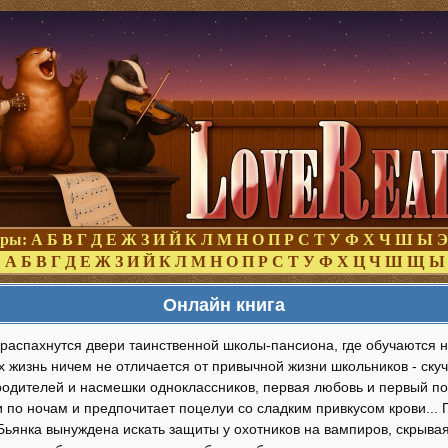
оры:
А
Б
В
Г
Д
Е
Ж
З
И
Й
К
Л
М
Н
О
П
Р
С
Т
У
Ф
Х
Ч
Ш
Ы
Э
:
А
Б
В
Г
Д
Е
Ж
З
И
Й
К
Л
М
Н
О
П
Р
С
Т
У
Ф
Х
Ц
Ч
Ш
Щ
Ы
Онлайн книга
 распахнутся двери таинственной школы-пансиона, где обучаются 
х жизнь ничем не отличается от привычной жизни школьников - ск
одителей и насмешки одноклассников, первая любовь и первый поце
и по ночам и предпочитает поцелуи со сладким привкусом крови...
 Бьянка вынуждена искать защиты у охотников на вампиров, скрыва