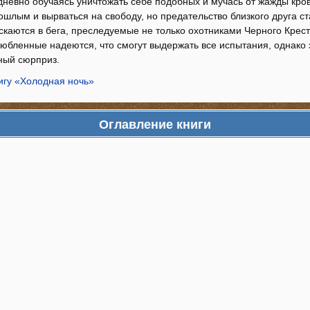
дневно обучаясь уничтожать себе подобных и мучась от жажды кро
ошлым и вырваться на свободу, но предательство близкого друга ста
ускаются в бега, преследуемые не только охотниками Черного Крес
юбленные надеются, что смогут выдержать все испытания, однако 
ный сюрприз.
игу «Холодная ночь»
Оглавление книги